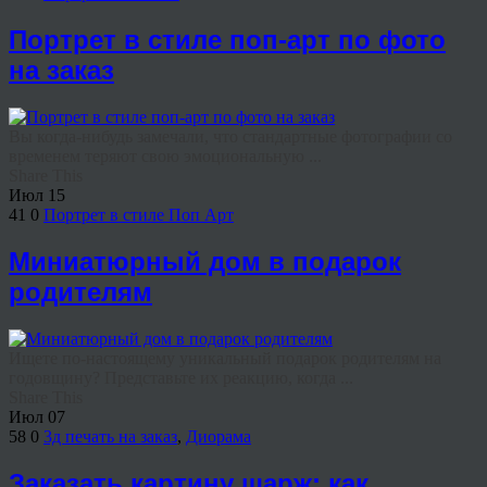
Портрет в стиле поп-арт по фото
на заказ
Вы когда-нибудь замечали, что стандартные фотографии со
временем теряют свою эмоциональную ...
Share This
Июл
15
41
0
Портрет в стиле Поп Арт
Миниатюрный дом в подарок
родителям
Ищете по-настоящему уникальный подарок родителям на
годовщину? Представьте их реакцию, когда ...
Share This
Июл
07
58
0
3д печать на заказ
,
Диорама
Заказать картину шарж: как