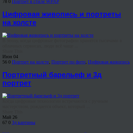
78
0
Портрет в стиле WPAP
Цифровая живопись и портреты
на холсте
В эпоху, когда цифровые фотографии хранятся тысячами в
облачных сервисах, люди всё чаще ...
Share This
Июн
04
56
0
Портрет на холсте
,
Портрет по фото
,
Цифровая живопись
Портретный барельеф и 3д
портрет
Когда цифровые технологии встречаются с ручным
мастерством, рождается объект, который ...
Share This
Май
26
67
0
3д картины