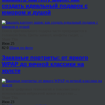
создать идеальный подарок с
юмором и душой
Поиск оригинального подарка часто превращается в
головную боль. Цветы завянут, конфеты съедят, ...
Share This
Июн
25
82
0
Шарж по фото
Заказные портреты: от яркого
WPAP до вечной классики на
холсте
В эпоху цифровых технологий и повсеместного
использования нейросетей живое искусство ...
Share This
Июн
23