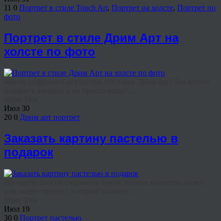
11
0
Портрет в стиле Touch Art
,
Портрет на холсте
,
Портрет по
фото
Портрет в стиле Дрим Арт на
холсте по фото
Магия цифрового искусства: что такое Дрим-арт? Вы хотите
подарить эмоции, а не просто вещь? ...
Share This
Июл
30
20
0
Дрим арт портрет
Заказать картину пастелью в
подарок
Вы ищете способ сохранить самые теплые моменты жизни
или ищете презент, который вызовет ...
Share This
Июл
19
30
0
Портрет пастелью