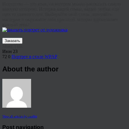
Искусство — это язык, на котором можно рассказать самую
важную историю. История вашей семьи, вашей любви или
просто удачного дня. Выбирайте свой стиль, доверяйте
мастерам и окружайте себя красотой, которая вдохновляет
каждый день!
Заказать
Share This
Июн
23
72
0
Портрет в стиле WPAP
About the author
View all articles by rauffri
Post navigation