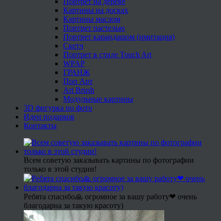
Портрет на дереве
Картины на досках
Картины маслом
Портрет пастелью
Портрет карандашом (имитация)
Скетч
Портрет в стиле Touch Art
WPAP
ГРАНЖ
Поп Арт
Art Brush
Модульные картины
3D фигурка по фото
Идеи подарков
Контакты
Всем советую заказывать картины по фотографии
только в этой студии!
Ребята спасибо🙏 огромное за вашу работу❤ очень
благодарна за такую красоту)