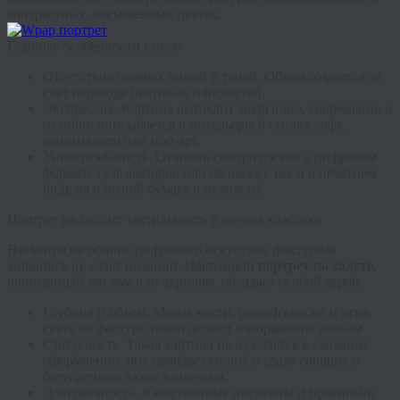
контрастных, насыщенных цветах.
Главные особенности стиля:
Отсутствие прямых линий и теней.
Объем создается за
счет перехода цветовых плоскостей.
Экспрессия.
Картина выглядит энергично, современно и
отлично вписывается в интерьеры в стилях лофт,
минимализм или поп-арт.
Универсальность.
Отлично смотрится как в цифровом
формате (для аватаров или обложек), так и в печатном
виде на плотной бумаге или холсте.
Портрет на холсте: тактильность и вечная классика
Несмотря на обилие цифрового искусства, фактурная
живопись не сдает позиций. Настоящий
портрет на холсте
,
написанный маслом или акрилом, обладает особой аурой.
Глубина и объем.
Мазки кисти, рельеф краски и игра
света на фактуре ткани делают изображение живым.
Статусность.
Такая картина не нуждается в сложном
оформлении, она самодостаточна и сразу говорит о
безупречном вкусе владельца.
Долговечность.
Качественные пигменты и правильно