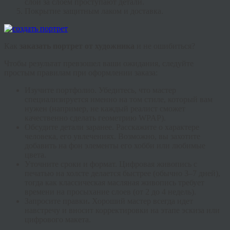
слой за слоем проступают детали.
Покрытие защитным лаком и доставка.
Как
заказать портрет от художника
и не ошибиться?
Чтобы результат превзошел ваши ожидания, следуйте
простым правилам при оформлении заказа:
Изучите портфолио.
Убедитесь, что мастер
специализируется именно на том стиле, который вам
нужен (например, не каждый реалист сможет
качественно сделать геометрию WPAP).
Обсудите детали заранее.
Расскажите о характере
человека, его увлечениях. Возможно, вы захотите
добавить на фон элементы его хобби или любимые
цвета.
Уточните сроки и формат.
Цифровая живопись с
печатью на холсте делается быстрее (обычно 3–7 дней),
тогда как классическая масляная живопись требует
времени на просыхание слоев (от 2 до 4 недель).
Запросите правки
.
Хороший мастер всегда идет
навстречу и вносит корректировки на этапе эскиза или
цифрового макета.