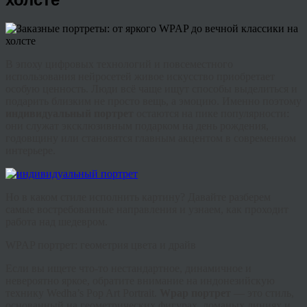
В эпоху цифровых технологий и повсеместного
использования нейросетей живое искусство приобретает
особую ценность. Люди всё чаще ищут способы выделиться и
подарить близким не просто вещь, а эмоцию. Именно поэтому
индивидуальный портрет
остаются на пике популярности:
они служат эксклюзивным подарком на день рождения,
годовщину или становятся главным акцентом в современном
интерьере.
Но в каком стиле исполнить картину? Давайте разберем
самые востребованные направления и узнаем, как проходит
работа над шедевром.
WPAP портрет: геометрия цвета и драйв
Если вы ищете что-то нестандартное, динамичное и
невероятно яркое, обратите внимание на индонезийскую
технику Wedha’s Pop Art Portrait.
Wpap портрет
— это стиль,
основанный на геометрических фигурах, ломаных линиях и