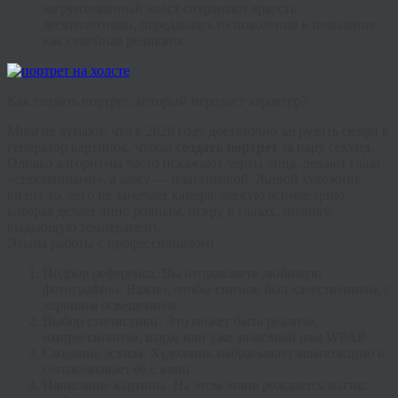
загрунтованный холст сохраняют яркость
десятилетиями, передаваясь из поколения в поколение
как семейная реликвия.
Как создать портрет, который передаст характер?
Многие думают, что в 2026 году достаточно загрузить селфи в
генератор картинок, чтобы
создать портрет
за пару секунд.
Однако алгоритмы часто искажают черты лица, делают глаза
«стеклянными», а кожу — пластиковой. Живой художник
видит то, чего не замечает камера: легкую асимметрию,
которая делает лицо родным, искру в глазах, мимику,
выдающую темперамент.
Этапы работы с профессионалом
:
Подбор референса.
Вы отправляете любимую
фотографию. Важно, чтобы снимок был качественным, с
хорошим освещением.
Выбор стилистики.
Это может быть реализм,
импрессионизм, шарж или уже знакомый нам WPAP.
Создание эскиза.
Художник набрасывает композицию и
согласовывает её с вами.
Написание картины.
На этом этапе рождается магия: