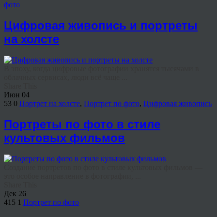
фото
Цифровая живопись и портреты
на холсте
В эпоху, когда цифровые фотографии хранятся тысячами в
облачных сервисах, люди всё чаще ...
Share This
Июн
04
53
0
Портрет на холсте
,
Портрет по фото
,
Цифровая живопись
Портреты по фото в стиле
культовых фильмов
Создание портретов по фото в стиле культовых фильмов —
это особое направление в фотографии, ...
Share This
Дек
26
415
1
Портрет по фото