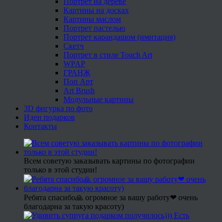
Портрет на дереве
Картины на досках
Картины маслом
Портрет пастелью
Портрет карандашом (имитация)
Скетч
Портрет в стиле Touch Art
WPAP
ГРАНЖ
Поп Арт
Art Brush
Модульные картины
3D фигурка по фото
Идеи подарков
Контакты
Всем советую заказывать картины по фотографии
только в этой студии!
Ребята спасибо🙏 огромное за вашу работу❤ очень
благодарна за такую красоту)