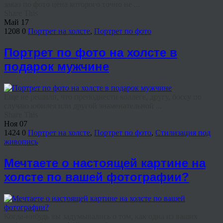
заказ по фото цена которого точно не ...
Share This
Май
17
1208
0
Портрет на холсте
,
Портрет по фото
Портрет по фото на холсте в
подарок мужчине
Еще не решили, что преподнести коллеге, другу, боссу по
случаю юбилея или другой знаменательной ...
Share This
Ноя
07
1424
0
Портрет на холсте
,
Портрет по фото
,
Стилизация под
живопись
Мечтаете о настоящей картине на
холсте по вашей фотографии?
Когда-нибудь вы задумывались о том, как одна из ваших