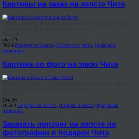
Картины на заказ на холсте Чите
Заказать картину можно любых сюжетов и любых размеров.
При этом заказчик сам выбирает стиль ...
Share This
Окт
29
796
1
Портрет на холсте
,
Портрет по фото
,
Цифровая
живопись
Картина по фото на заказ Чита
Портрет в подарок – лучшее решение, ведь увидеть себя на
живописном полотне приятно каждому ...
Share This
Дек
26
1654
0
Портрет на холсте
,
Портрет по фото
,
Цифровая
живопись
Заказать портрет на холсте по
фотографии в подарок Чита