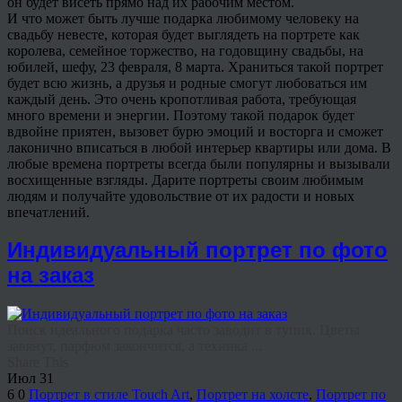
он будет висеть прямо над их рабочим местом.
И что может быть лучше подарка любимому человеку на
свадьбу невесте, которая будет выглядеть на портрете как
королева, семейное торжество, на годовщину свадьбы, на
юбилей, шефу, 23 февраля, 8 марта. Храниться такой портрет
будет всю жизнь, а друзья и родные смогут любоваться им
каждый день. Это очень кропотливая работа, требующая
много времени и энергии. Поэтому такой подарок будет
вдвойне приятен, вызовет бурю эмоций и восторга и сможет
лаконично вписаться в любой интерьер квартиры или дома. В
любые времена портреты всегда были популярны и вызывали
восхищенные взгляды. Дарите портреты своим любимым
людям и получайте удовольствие от их радости и новых
впечатлений.
Индивидуальный портрет по фото
на заказ
Поиск идеального подарка часто заводит в тупик. Цветы
завянут, парфюм закончится, а техника ...
Share This
Июл
31
6
0
Портрет в стиле Touch Art
,
Портрет на холсте
,
Портрет по