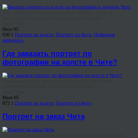
Тот случай, когда картинка похожа на фото, но если
увеличить, то мастерство художника поражает, ...
Share This
Июл
05
930
1
Портрет на холсте
,
Портрет по фото
,
Цифровая
живопись
Где заказать портрет по
фотографии на холсте в Чите?
С каждым годом становится все сложнее подобрать
интересный подарок для близкого человека, ...
Share This
Июн
05
872
1
Портрет на холсте
,
Портрет по фото
Портрет на заказ Чита
Отличным подарком близкому человеку будет портрет на