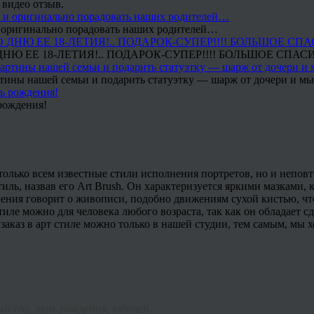
 видео отзыв.
 и оригинально порадовать наших родителей…
Ю ЕЕ 18-ЛЕТИЯ!.. ПОДАРОК-СУПЕР!!!! БОЛЬШОЕ СПАС
тины нашей семьи и подарить статуэтку — шарж от дочери и мы 
рождения!
только всем известные стили исполнения портретов, но и непов
ь, назвав его Art Brush. Он характеризуется яркими мазками, к
лнения говорит о живописи, подобно движениям сухой кистью, ч
 стиле можно для человека любого возраста, так как он обладает
аказ в арт стиле можно только в нашей студии, тем самым, мы х
й год, день рождения, юбилей, ...