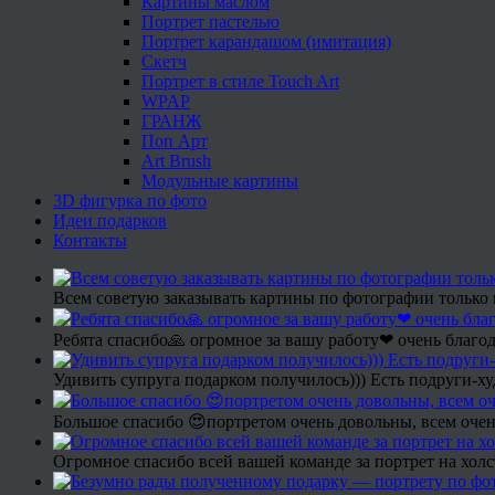
Картины маслом
Портрет пастелью
Портрет карандашом (имитация)
Скетч
Портрет в стиле Touch Art
WPAP
ГРАНЖ
Поп Арт
Art Brush
Модульные картины
3D фигурка по фото
Идеи подарков
Контакты
Всем советую заказывать картины по фотографии только 
Ребята спасибо🙏 огромное за вашу работу❤ очень благод
Удивить супруга подарком получилось))) Есть подруги-х
Большое спасибо 😍портретом очень довольны, всем очен
Огромное спасибо всей вашей команде за портрет на холс