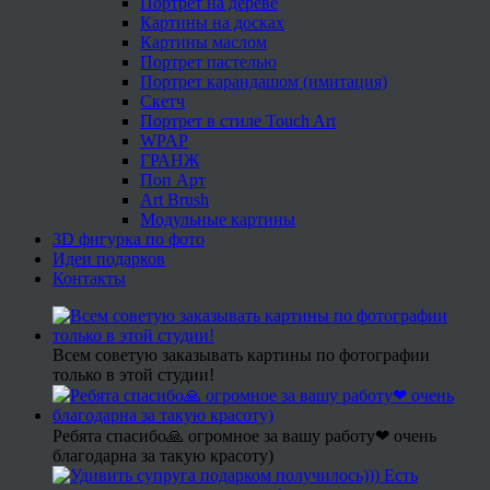
Портрет на дереве
Картины на досках
Картины маслом
Портрет пастелью
Портрет карандашом (имитация)
Скетч
Портрет в стиле Touch Art
WPAP
ГРАНЖ
Поп Арт
Art Brush
Модульные картины
3D фигурка по фото
Идеи подарков
Контакты
Всем советую заказывать картины по фотографии
только в этой студии!
Ребята спасибо🙏 огромное за вашу работу❤ очень
благодарна за такую красоту)