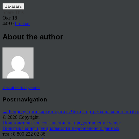
Заказать
Share This
Окт
18
449
0
Статьи
About the author
View all articles by rauffri
Post navigation
←
Репродукции картин купить Чита
Портреты на холсте по ф
© 2026 Copyright.
Пользовательское соглашение на предоставление услуг
Политика конфиденциальности персональных данных
тел.: 8 800 222 02 86