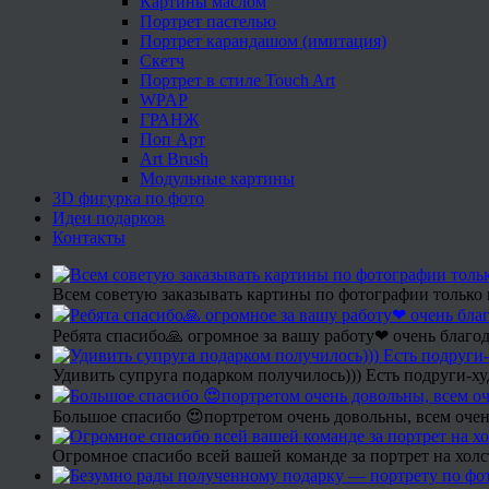
Картины маслом
Портрет пастелью
Портрет карандашом (имитация)
Скетч
Портрет в стиле Touch Art
WPAP
ГРАНЖ
Поп Арт
Art Brush
Модульные картины
3D фигурка по фото
Идеи подарков
Контакты
Всем советую заказывать картины по фотографии только 
Ребята спасибо🙏 огромное за вашу работу❤ очень благод
Удивить супруга подарком получилось))) Есть подруги-х
Большое спасибо 😍портретом очень довольны, всем очен
Огромное спасибо всей вашей команде за портрет на холс