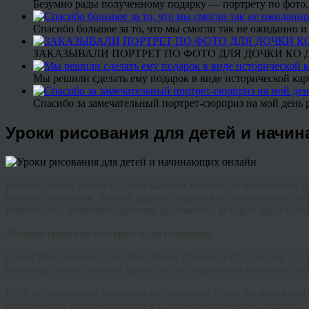
Безумно рады полученному подарку — портрету по фото,
Спасибо большое за то, что мы смогли так не ожиданно
ЗАКАЗЫВАЛИ ПОРТРЕТ ПО ФОТО ДЛЯ ДОЧКИ КО ДН
Мы решили сделать ему подарок в виде исторической кар
Спасибо за замечательный портрет-сюрприз на мой день 
Уроки рисования для детей и начи
Независимо от возраста, пола каждый мечтает об интересном 
качеств, привычек. Хотите развить творческие способности, ч
умения! Мы начинаем обучение рисованию, которое будет прох
Лучшее средство от стресса: арт-терапия
Существует немало способов, чтобы отвлечься от проблем, си
например, на рисовании даже если вас одолевают сомнения, по
Если вы пробовали заниматься в школьные годы, но забросили э
возможность вновь вернуться к прежнему увлечению, развить,