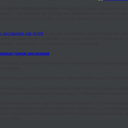
Для
уроков рисования онлайн
понадобятся также карандаши разн
части. На занятиях мы научим вас замечать мельчайшие детали,
цию как единый ансамбль. Опытные преподаватели поделятся з
На уроках рисования онлайн красками пор
щиеся познакомятся с разными техниками, узнают о принципах св
омить с линейной/ световоздушной перспективой.
обностях, что позволит получать от рисования ещё больше удов
е занятия.
й этим видом творчества не нужен врождённый талант. Освоить 
и материалами, получите важнейшие практические навыки, которы
 портфолио, которое можно использовать, чтобы развиваться как 
отличное настроение, заряд творческой энергии. Этот вид худо
ternete
помогают в борьбе со стрессом, тревогами — постоянным
оделиться с вами знаниями, научить всем нюансам живописи, р
 на сайте.