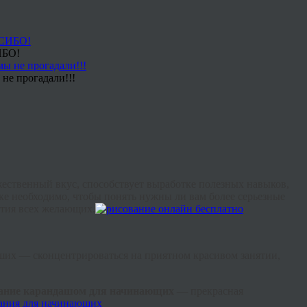
ИБО!
не прогадали!!!
жественный вкус, способствует выработке полезных навыков,
ке необходимо, чтобы понять нужны ли вам более серьезные
ятия всех желающих.
чших — сконцентрироваться на приятном красивом занятии,
вание карандашом для начинающих
— прекрасная