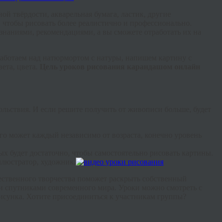
ой твёрдости, акварельная бумага, ластик, другие
 чтобы рисовать более реалистично и профессионально.
наниями, рекомендациями, а вы сможете отработать их на
аботаем над натюрмортом с натуры, напишем картину с
ета, цвета.
Цель уроков рисования карандашом онлайн
ольствия. И если решите получить от живописи больше, будет
его может каждый независимо от возраста, конечно уровень
х будет достаточно, чтобы самостоятельно рисовать картины.
иллюстратор, художник.
жественного творчества поможет раскрыть собственный
и спутниками современного мира. Уроки можно смотреть с
исунка. Хотите присоединиться к участникам группы?