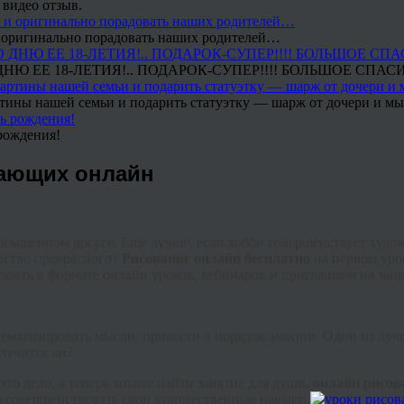
 видео отзыв.
 и оригинально порадовать наших родителей…
Ю ЕЕ 18-ЛЕТИЯ!.. ПОДАРОК-СУПЕР!!!! БОЛЬШОЕ СПАС
тины нашей семьи и подарить статуэтку — шарж от дочери и мы 
рождения!
нающих онлайн
насыщенном досуге. Ещё лучше, если хобби совершенствует худо
увство прекрасного?
Рисование онлайн бесплатно
на первом уро
одить в формате онлайн уроков,
вебинаров
и приглашаем на зан
стематизировать мысли, привести в порядок эмоции. Один из лу
лучится ли?
то дело, а теперь хотите найти занятие для души,
онлайн рисо
 усовершенствовать свои художественные навыки.