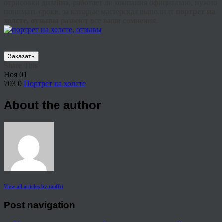
отрисовки дизайна, работает ли компания официально, нужно
понимать сроки, за которые мастерская выполнит
портрет на
холсте, отзывы
развеют все ваши сомнения.
Заказать
Share This
Ноя
01
703
0
Портрет на холсте
About the author
View all articles by rauffri
Post navigation