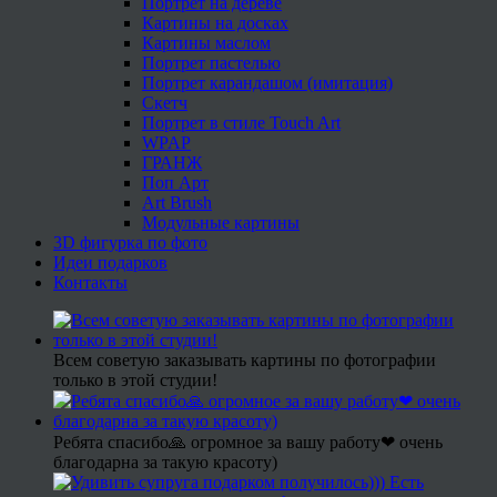
Портрет на дереве
Картины на досках
Картины маслом
Портрет пастелью
Портрет карандашом (имитация)
Скетч
Портрет в стиле Touch Art
WPAP
ГРАНЖ
Поп Арт
Art Brush
Модульные картины
3D фигурка по фото
Идеи подарков
Контакты
Всем советую заказывать картины по фотографии
только в этой студии!
Ребята спасибо🙏 огромное за вашу работу❤ очень
благодарна за такую красоту)