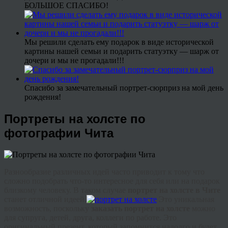
БОЛЬШОЕ СПАСИБО!
Мы решили сделать ему подарок в виде исторической
картины нашей семьи и подарить статуэтку — шарж от
дочери и мы не прогадали!!!
Спасибо за замечательный портрет-сюрприз на мой день
рождения!
Портреты на холсте по
фотографии Чита
Разнообразие различных идей часто приводит к тому что
сложно подобрать что-то интересное для себя или на подарок
близкому человеку. В таком случае
портрет на холсте в Чите
станет отличной идеей.
Это уникальная
возможность, поскольку
заказать портрет на холсте
можно
для супруга, детей, друга, коллеги по работе. Это
оригинальный презент, который запомнится надолго и будет