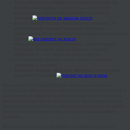
Если расценивать
портреты на заказ на холсте
как
вариант для подарка, то можно быть полностью
уверенным в том, что такой презент понравится
человеку.
Можно подобрать один из множества сюжетов. Это
могут быть
арт портрет на холсте
, картина в
современном стиле, классическое изображение и многое
другое.
Готовую картину можно оформить любым образом.
Благодаря большому выбору рамок и способов
оформления — это будет несложно сделать.
Это отличный презент с точки зрения сочетания
стоимости и качества.
Заказывая
портрет на холсте цена
будет приемлемой
для любого человека.
Это далеко не все преимущества такого эксклюзивного
подхода, как заказ картины. Можно придумать свой особый и
неповторимый образ или воспользоваться одним из многих
популярных сюжетов. В любом случае такой подарок точно
придется по душе близкому человеку или партнеру по работе.
Да и для себя это может стать отличным и незабываемым
подарком.
Выбирая исполнителя, обращайте внимание на уровень