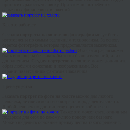
приносить радость человеку. При этом не потребуется
серьезных финансовых вложений.
Как это работает
Сегодня
портреты на холсте по фотографии
могут быть
изготовлены по самым различным технологиям. За основу
берется фотография, которая предоставляется заказчиком.
Эта фотография может
быть воплощена без каких-бы то ни было изменений, или с
дополнением.
Студия портретов на холсте
может дополнить
образ любыми сюжетами и изображениями. Все
ограничивается лишь фантазией заказчика.
Преимущества
Заказать
портрет по фото на холсте
можно для любого
человека, независимо от его возраста и рода деятельности.
Любой человек по достоинству оценит такой презент.
Также это может стать отличным
подарком для себя по какому-либо поводу или без него.
Можно выделить основные преимущества такого решения: