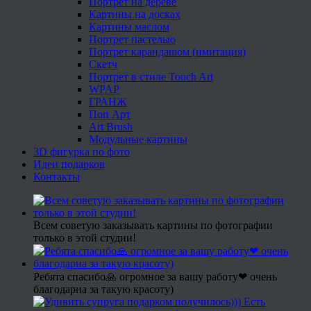
Портрет на дереве
Картины на досках
Картины маслом
Портрет пастелью
Портрет карандашом (имитация)
Скетч
Портрет в стиле Touch Art
WPAP
ГРАНЖ
Поп Арт
Art Brush
Модульные картины
3D фигурка по фото
Идеи подарков
Контакты
Всем советую заказывать картины по фотографии
только в этой студии!
Ребята спасибо🙏 огромное за вашу работу❤ очень
благодарна за такую красоту)