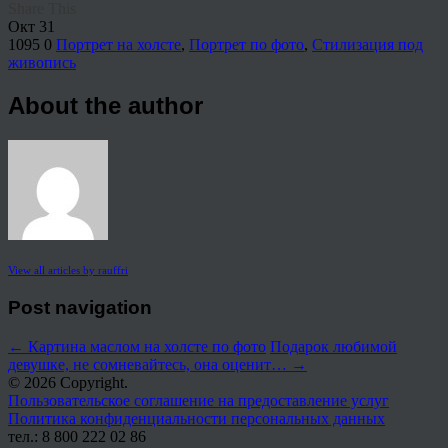
Share This
Окт
31
1095
0
Портрет на холсте
,
Портрет по фото
,
Стилизация под
живопись
About the author
View all articles by rauffri
Post navigation
←
Картина маслом на холсте по фото
Подарок любимой
девушке, не сомневайтесь, она оценит…
→
© 2026 Copyright.
Пользовательское соглашение на предоставление услуг
Политика конфиденциальности персональных данных
тел.: 8 800 222 02 86