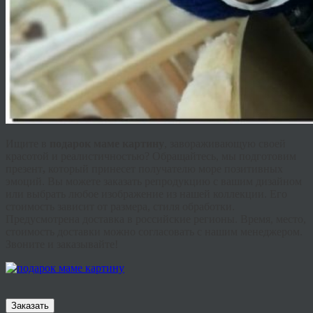
Ищите в
подарок маме картину
, завораживающую своей
красотой и реалистичностью? Обращайтесь, мы подготовим
презент
,
который принесет получателю море позитивных
эмоций. Вы можете заказать репродукцию с вашим дизайном
или выбрать любое изображение из нашей коллекции. Его
стоимость зависит от размера, стиля обработки.
Предусмотрена доставка в российские регионы. Время, место,
стоимость доставки можно согласовать с нашим менеджером.
Звоните и заказывайте!
Заказать