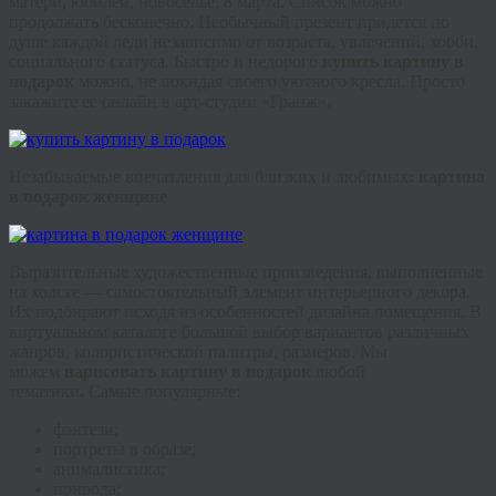
матери, юбилей, новоселье, 8 марта. Список можно
продолжать бесконечно. Необычный презент придется по
душе каждой леди независимо от возраста, увлечений, хобби,
социального статуса. Быстро и недорого
купить картину в
подарок
можно, не покидая своего уютного кресла. Просто
закажите ее онлайн в арт-студии «
Гранж
».
Незабываемые впечатления для близких и любимых
: картина
в подарок женщине
Выразительные художественные произведения, выполненные
на холсте — самостоятельный элемент интерьерного декора.
Их подбирают исходя из особенностей дизайна помещения. В
виртуальном каталоге большой выбор вариантов различных
жанров, колористической палитры, размеров. Мы
можем
нарисовать картину в подарок
любой
тематики
.
Самые популярные:
фэнтези
;
портреты в образе;
анималистика
;
природа;