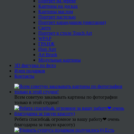
Портрет на дереве
Картины на досках
Картины маслом
Портрет пастелью
Портрет карандашом (имитация)
Скетч
Портрет в стиле Touch Art
WPAP
ГРАНЖ
Поп Арт
Art Brush
Модульные картины
3D фигурка по фото
Идеи подарков
Контакты
Всем советую заказывать картины по фотографии
только в этой студии!
Ребята спасибо🙏 огромное за вашу работу❤ очень
благодарна за такую красоту)