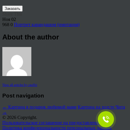
Заказать
Share This
Ноя
02
968
0
Портрет карандашом (имитация)
About the author
View all articles by rauffri
Post navigation
←
Картина в подарок любимой маме
Картина на холсте Чита
→
© 2026 Copyright.
Пользовательское соглашение на предоставление услуг
Политика конфиденциальности персональных данных