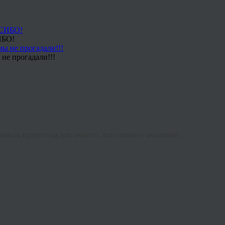
ИБО!
не прогадали!!!
имым презентом для любого, кто связан с авиацией.