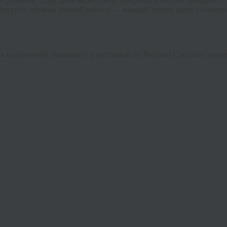
е решение. Подставка может быть оформлена в стиле авиации: с
фигурку летчика ручной работы — каждый штрих здесь уникален,
в подарочной упаковке и с доставкой по России! Сделайте подар