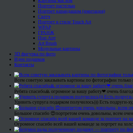
Картины маслом
Портрет пастелью
Портрет карандашом (имитация)
Скетч
Портрет в стиле Touch Art
WPAP
ГРАНЖ
Поп Арт
Art Brush
Модульные картины
3D фигурка по фото
Идеи подарков
Контакты
Всем советую заказывать картины по фотографии только 
Ребята спасибо🙏 огромное за вашу работу❤ очень благод
Удивить супруга подарком получилось))) Есть подруги-х
Большое спасибо 😍портретом очень довольны, всем очен
Огромное спасибо всей вашей команде за портрет на холс