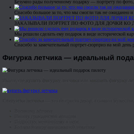
Безумно рады полученному подарку — портрету по фото,
Спасибо большое за то, что мы смогли так не ожиданно
ЗАКАЗЫВАЛИ ПОРТРЕТ ПО ФОТО ДЛЯ ДОЧКИ КО ДН
Мы решили сделать ему подарок в виде исторической кар
Спасибо за замечательный портрет-сюрприз на мой день 
Фигурка летчика — идеальный пода
Ищете, где
купить фигурку летчика
или
заказать фигурку ле
Статуэтка летчика
— это не просто декор, а символ мужества
Военному лётчику
Пилоту гражданской авиации
Подростку, мечтающему о небе
Коллекционеру авиационной тематики