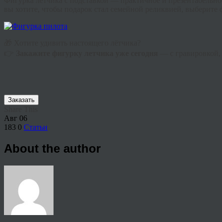
Фигурка летчика с подставкой — практичное и презентабельно
вы хотите, чтобы подарок стал семейной реликвией, выберите 
🎁 Хотите удивить настоящего лётчика?
👉
Закажите фигурку летчика уже сегодня
— с гравировкой, 
Заказать
Share This
Авг
06
183
0
Статьи
About the author