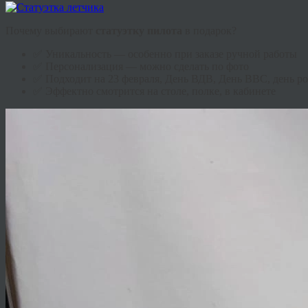
Почему выбирают
статуэтку
пилота
в подарок?
✅ Уникальность — особенно при заказе ручной работы
✅ Персонализация — можно сделать по фото
✅ Подходит на 23 февраля, День ВДВ, День ВВС, день р
✅ Эффектно смотрится на столе, полке, в кабинете