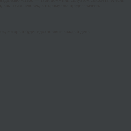
 надписью «Небо — твой дом» или силуэтом самолёта. А если
 как и сам человек, которому она предназначена.
ок, который будет вдохновлять каждый день.