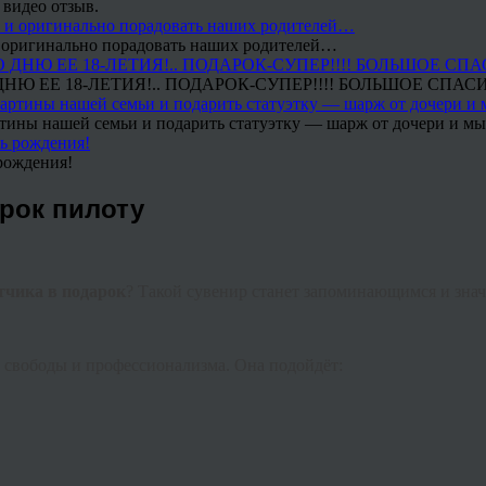
 видео отзыв.
 и оригинально порадовать наших родителей…
Ю ЕЕ 18-ЛЕТИЯ!.. ПОДАРОК-СУПЕР!!!! БОЛЬШОЕ СПАС
тины нашей семьи и подарить статуэтку — шарж от дочери и мы 
рождения!
рок пилоту
тчика в подарок
? Такой сувенир станет запоминающимся и знач
, свободы и профессионализма. Она подойдёт: