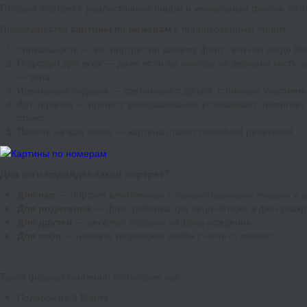
Готовый портрет с реалистичным лицом и уникальным фоном, кото
Преимущества
картины по номерам
с прорисованным лицом
Уникальность — это портрет по вашему фото , его нет нигде бо
Подходит для всех — даже если вы никогда не держали кисть, 
— зона.
Идеальный подарок — сделанный с душой, с личным участием
Арт-терапия — процесс раскрашивания успокаивает, помогает 
стресс.
Память на всю жизнь — картина станет семейной реликвией.
Для кого подойдёт такой портрет?
Для пар
— портрет влюбленных с прорисованными лицами и 
Для родителей
— фото ребёнка, где лицо чёткое, а фон рас
Для друзей
— весёлый подарок на День рождения.
Для себя
— начните творческое хобби с чего-то личного.
Такой формат особенно популярен как:
Подарок на 8 Марта