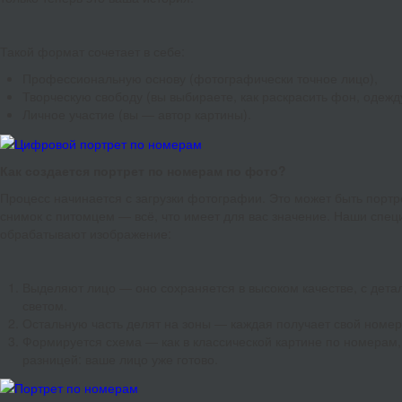
Такой формат сочетает в себе:
Профессиональную основу (фотографически точное лицо),
Творческую свободу (вы выбираете, как раскрасить фон, одежду
Личное участие (вы — автор картины).
Как создается портрет по номерам по фото?
Процесс начинается с загрузки фотографии. Это может быть портр
снимок с питомцем — всё, что имеет для вас значение. Наши спе
обрабатывают изображение:
Выделяют лицо — оно сохраняется в высоком качестве, с дета
светом.
Остальную часть делят на зоны — каждая получает свой номер
Формируется схема — как в классической картине по номерам,
разницей: ваше лицо уже готово.