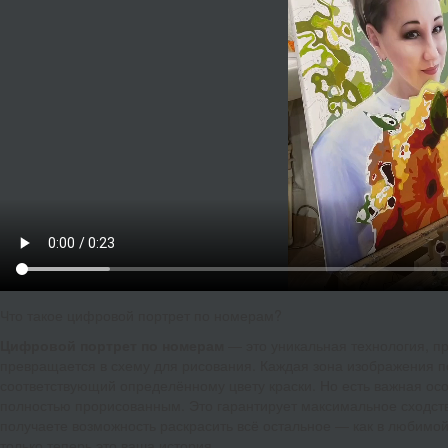
Что такое цифровой портрет по номерам?
Цифровой портрет по номерам
— это уникальная технология, п
превращается в схему для рисования. Каждая зона изображения п
соответствующий определённому цвету краски. Но есть важная осо
полностью прорисованным. Это гарантирует максимальное сходств
получаете возможность раскрасить всё остальное — как в любимой
только теперь это ваша история.