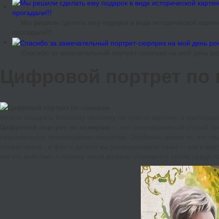
Мы решили сделать ему подарок в виде исторической картин
прогадали!!!
Спасибо за замечательный портрет-сюрприз на мой день ро
Цифровой портрет по
Хотите подарить близкому человеку не просто картину, а настоящ
Цифровой портрет по номерам
— это инновационный способ пр
персональное произведение искусства. Особенно ценно то, что ли
прорисовано , а фон и детали вы раскрашиваете сами — как в кар
как это работает и почему такой формат становится хитом среди п