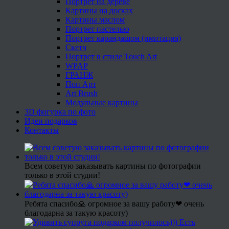
Портрет на дереве
Картины на досках
Картины маслом
Портрет пастелью
Портрет карандашом (имитация)
Скетч
Портрет в стиле Touch Art
WPAP
ГРАНЖ
Поп Арт
Art Brush
Модульные картины
3D фигурка по фото
Идеи подарков
Контакты
Всем советую заказывать картины по фотографии
только в этой студии!
Ребята спасибо🙏 огромное за вашу работу❤ очень
благодарна за такую красоту)