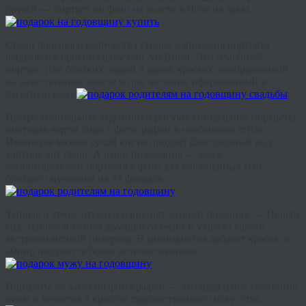
друзей — портрет по фото на холсте в Чите на заказ.
Среди большого количества стилей написания портрета
выделяется оригинальностью Art Brush. Это семейный
портрет или близких людей в ярких красках, изображенный
на качественном холсте и при желании оформленный в
багетную раму.
Профессиональные художники рисуют уникальные портреты,
повторяя черты лица с фотографии в необычном стиле.
Имитация мазков сухой кисти придает благородный вид
картине арт браш. А ваши пожелания — залог
неповторимости портрета с фото для влюбленных или
близкого мужчины на 23 февраля.
Теплые и яркие оттенки наполнят зимний праздник — Новый
год, теплом и уютом домашнего очага и украсят самый
экстравагантный интерьер. В минимализм добавят красок, а
ампир получится более величественным.
Портреты на заказ по фотографии — это идеальное сочетание
цены и качества в красоте художественного искусства.