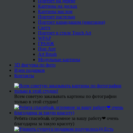
Портрет на дереве
Картины на досках
Картины маслом
Портрет пастелью
Портрет карандашом (имитация)
Скетч
Портрет в стиле Touch Art
WPAP
ГРАНЖ
Поп Арт
Art Brush
Модульные картины
3D фигурка по фото
Идеи подарков
Контакты
Всем советую заказывать картины по фотографии
только в этой студии!
Ребята спасибо🙏 огромное за вашу работу❤ очень
благодарна за такую красоту)