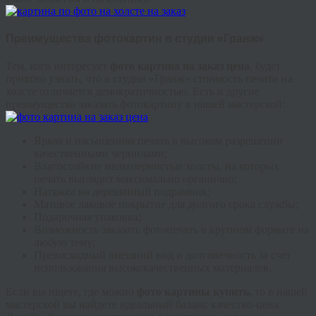
Преимущества фотокартин в студии «Гранж»
Тем, кого интересует
фото картина на заказ цена
, будет
приятно узнать, что в студии «Гранж» стоимость печати на
холсте отличается демократичностью. Есть и другие
преимущества заказать фотокартину в нашей мастерской:
Яркая и насыщенная печать в высоком разрешении
качественными чернилами;
Влагостойкие мелкозернистые холсты, на которых
печать выглядит максимально органично;
Натяжка на деревянный подрамник;
Матовое лаковое покрытие для долгого срока службы;
Подарочная упаковка;
Возможность заказать фотопечать в крупном формате на
любую тему;
Превосходный внешний вид и долговечность за счет
использования высококачественных материалов.
Если вы ищете, где можно
фото картины купить,
то в нашей
мастерской вы найдете идеальный баланс качество-цена.