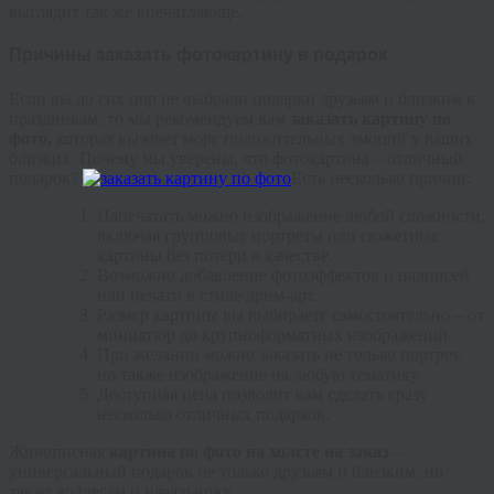
выглядит так же впечатляюще.
Причины заказать фотокартину в подарок
Если вы до сих пор не выбрали подарки друзьям и близким к
праздникам, то мы рекомендуем вам
заказать картину по
фото,
которая вызовет море положительных эмоций у ваших
близких. Почему мы уверены, что фотокартина – отличный
подарок?
Есть несколько причин:
Напечатать можно изображение любой сложности,
включая групповые портреты или сюжетные
картины без потери в качестве.
Возможно добавление фотоэффектов и надписей
или печати в стиле дрим-арт.
Размер картины вы выбираете самостоятельно – от
миниатюр до крупноформатных изображений.
При желании можно заказать не только портрет,
но также изображение на любую тематику.
Доступная цена позволит вам сделать сразу
несколько отличных подарков.
Живописная
картина по фото на холсте на заказ
–
универсальный подарок не только друзьям и близким, но
также коллегам и начальнику.