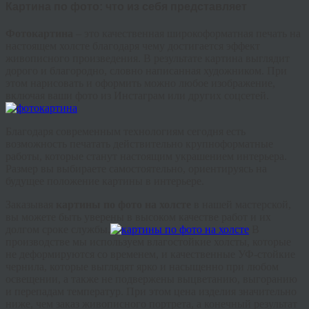
Картина по фото: что из себя представляет
Фотокартина
– это качественная широкоформатная печать на
настоящем холсте благодаря чему достигается эффект
живописного произведения. В результате картина выглядит
дорого и благородно, словно написанная художником. При
этом нарисовать и оформить можно любое изображение,
включая ваши фото из Инстаграм или других соцсетей.
Благодаря современным технологиям сегодня есть
возможность печатать действительно крупноформатные
работы, которые станут настоящим украшением интерьера.
Размер вы выбираете самостоятельно, ориентируясь на
будущее положение картины в интерьере.
Заказывая
картины по фото на холсте
в нашей мастерской,
вы можете быть уверены в высоком качестве работ и их
долгом сроке службы.
В
производстве мы используем влагостойкие холсты, которые
не деформируются со временем, и качественные УФ-стойкие
чернила, которые выглядят ярко и насыщенно при любом
освещении, а также не подвержены выцветанию, выгоранию
и перепадам температур. При этом цена изделия значительно
ниже, чем заказ живописного портрета, а конечный результат