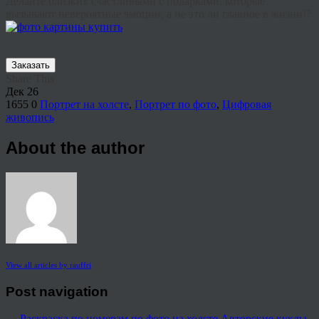
Делайте близких счастливыми с подарками, которые
вызывают невероятные эмоции, а не это ли главное в жизни!?
Заказать
Share This
Дек
26
1655
0
Портрет на холсте
,
Портрет по фото
,
Цифровая
живопись
About the author
View all articles by rauffri
Post navigation
←
Раскраска по номерам по фото на холсте
Авторские куклы