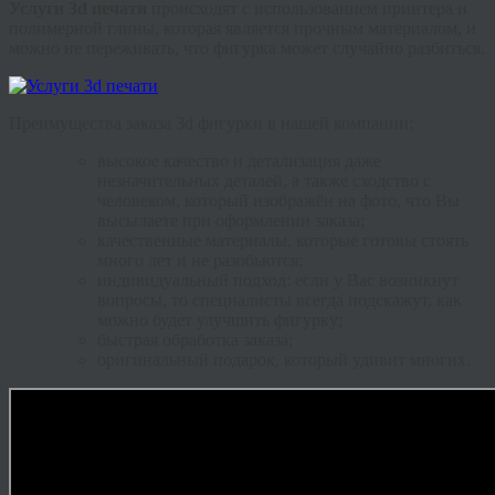
Услуги 3d печати
происходят с использованием принтера и
полимерной глины, которая является прочным материалом, и
можно не переживать, что фигурка может случайно разбиться.
Преимущества заказа 3d фигурки в нашей компании:
высокое качество и детализация даже
незначительных деталей, а также сходство с
человеком, который изображён на фото, что Вы
высылаете при оформлении заказа;
качественные материалы, которые готовы стоять
много лет и не разобьются;
индивидуальный подход: если у Вас возникнут
вопросы, то специалисты всегда подскажут, как
можно будет улучшить фигурку;
быстрая обработка заказа;
оригинальный подарок, который удивит многих.