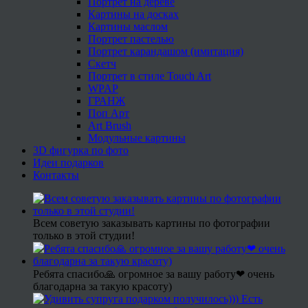
Портрет на дереве
Картины на досках
Картины маслом
Портрет пастелью
Портрет карандашом (имитация)
Скетч
Портрет в стиле Touch Art
WPAP
ГРАНЖ
Поп Арт
Art Brush
Модульные картины
3D фигурка по фото
Идеи подарков
Контакты
Всем советую заказывать картины по фотографии
только в этой студии!
Ребята спасибо🙏 огромное за вашу работу❤ очень
благодарна за такую красоту)