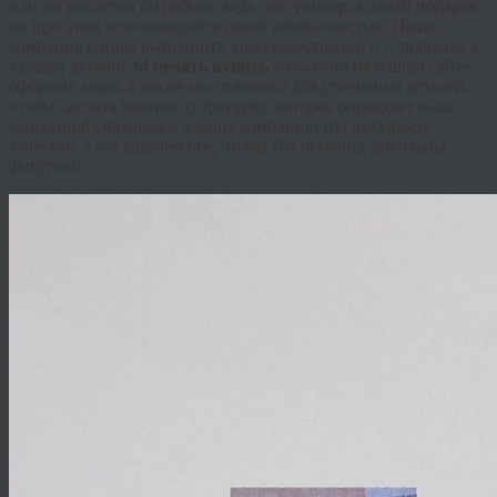
или же коллегам по работе, ведь, это универсальный подарок,
но при этом отличающийся своей необычностью. Наша
компания готова выполнить заказ качественно и с любовью к
каждой детали.
3d печать купить
возможно на нашем сайте,
оформив заказ, а также мы свяжемся для уточнения деталей,
чтобы сделать именно ту фигурку, которая оправдает ваши
ожидания! Обращаясь в нашу компанию Вы выбираете
качество, а мы сделаем все, чтобы Вы остались довольны
фигуркой.