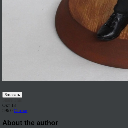
Заказать
Share This
Окт
18
596
0
Статьи
About the author