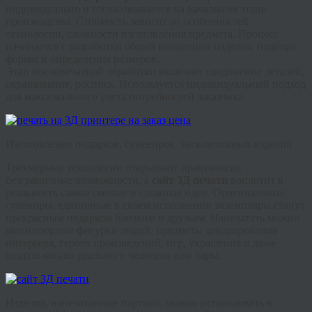
индивидуально и согласовывается на начальном этапе
производства. Стоимость зависит от особенностей
технологии, сложности изготовления предмета. Процесс
начинается с разработки общей концепции изделия, подбора
формы и определения размеров.
Этап
послепечатной
обработки включает соединение деталей,
окрашивание, роспись. Используется индивидуальный подход
для максимального учета потребностей заказчика.
Изготовление подарков, сувениров, эксклюзивных изделий
Трехмерные технологии открывают практически
безграничные возможности, а
сайт 3Д печати
воплотит в
реальность самые смелые и сложные идеи. Оригинальные
сувениры, единичные в своем исполнении экземпляры станут
прекрасным подарком близким и друзьям. Напечатать можно
миниатюрные фигурки людей, предметы декорирования
интерьера, героев произведений, игр, украшения и даже
создать копию реального человека или пары.
Изделия, напечатанные партией, можно использовать в