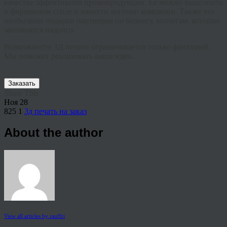
качестве эффективной
промопродукции
. Ее можно выполнить
в фирменном стиле и нанести логотип компании. Также это
необычные подарки партнерам по бизнесу, коллегам, которые
запомнятся надолго.
Возможности 3Д печати ограничивается только фантазией.
Мы поможет реализовать ваши идеи.
Заказать
Share This
Ноя
28
825
1
3д печать на заказ
About the author
View all articles by rauffri