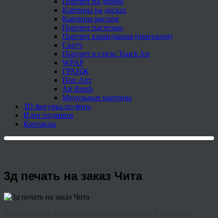
Портрет на дереве
Картины на досках
Картины маслом
Портрет пастелью
Портрет карандашом (имитация)
Скетч
Портрет в стиле Touch Art
WPAP
ГРАНЖ
Поп Арт
Art Brush
Модульные картины
3D фигурка по фото
Идеи подарков
Контакты
3д печать на заказ Чита
Изготовление действительно оригинальных и стильных