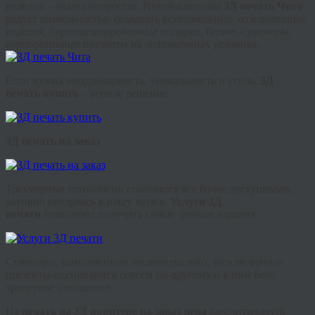
изделий – задача непростая. Инновационная
3Д печать Чита
радует возможностью создавать всевозможные эксклюзивные
изделия, персонализированные подарки, бизнес-сувениры,
корпоративные презенты на оптимальных условиях.
Если нужна неординарность, уникальность и стиль,
3Д
печать купить
– верное решение.
3Д печать на заказ
Трехмерные технологии становятся все более доступными,
активно внедряясь в нашу жизнь.
Услуги 3Д
печати
позволяют получить самые ценные изделия.
Сувениры, выполненные индивидуально, эксклюзивные
презенты оцениваются совсем по-другому и к ним боле
трепетное отношение.
На
печать на 3Д принтере на заказ цена
рассчитывается