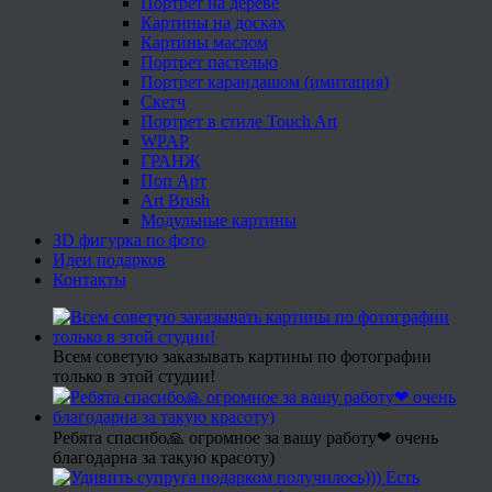
Портрет на дереве
Картины на досках
Картины маслом
Портрет пастелью
Портрет карандашом (имитация)
Скетч
Портрет в стиле Touch Art
WPAP
ГРАНЖ
Поп Арт
Art Brush
Модульные картины
3D фигурка по фото
Идеи подарков
Контакты
Всем советую заказывать картины по фотографии
только в этой студии!
Ребята спасибо🙏 огромное за вашу работу❤ очень
благодарна за такую красоту)