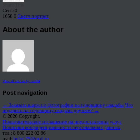
Share This
Сен
20
1658
0
Скетч портрет
About the author
View all articles by rauffri
Post navigation
←
Заказать шарж по фотографии на годовщину свадьбы
Что
подарить на годовщину свадьбы друзьям?
→
© 2026 Copyright.
Пользовательское соглашение на предоставление услуг
Политика конфиденциальности персональных данных
тел.: 8 800 222 02 86
mail:
holst175@mail.ru