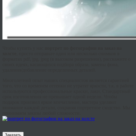
Чтобы купить у нас
портрет по фотографии на заказ на
холсте
, просто отправьте один или несколько снимков в
форматах
pdf
,
jpg
,
jpeg
(в высоком разрешении), расскажите о
своих идеях, касающихся подбора образа, замены фона,
удаления/добавление определенных деталей.
Многолетний опыт наших специалистов является гарантией
того, что со временем оттенки не утратят яркости, т.к. в работе
используются профессиональные краски, лаки. Стандартный
срок изготовления не превышает одной недели. Чтобы
подарок произвел яркое впечатление, мастера уделяют
внимание каждой детали, сохраняя портретное сходство. Мы
принимаем заказы любой сложности.
Заказать