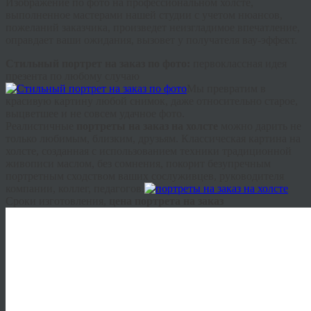
Изображение по фото на профессиональном холсте,
выполненное мастерами нашей студии с учетом нюансов,
пожеланий заказчика, произведет неизгладимое впечатление,
оправдает ваши ожидания, вызовет у получателя
вау
-эффект.
Стильный портрет на заказ по фото
:
первоклассная идея
презента по любому случаю
Мы превратим в
красивую картину любой снимок, даже относительно старое,
выцветшее и не совсем удачное фото.
Реалистичные
портреты на заказ на холсте
можно дарить не
только любимым, близким, друзьям. Классическая картина на
холсте, созданная с использованием техники традиционной
живописи маслом, без сомнения, покорит безупречным
портретным сходством ваших сослуживцев, руководителя
компании, коллег, педагогов.
Сроки изготовления,
цена портрета на заказ