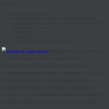
плюсы.
Не требует позирования.
Изготавливается с использованием оригинальных
красок. В качестве основы — плотный хлопковый холст
премиального качества.
Абсолютное портретное сходство.
Лояльная цена.
Оперативная доставка до получателя.
Обращайтесь, художники арт-
студии создадут настоящее художественное
произведение, запечатлевшее представителей
нескольких поколений вашего семейства. Всем, для
кого актуален вопрос,
сколько стоит портрет
маслом,
стоит знать: наши цены на портретную
живопись не станут обременительными для бюджета.
Решили приобрести картину, выполненную маслом?