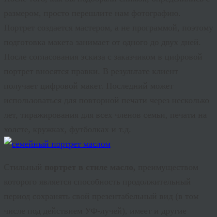
размером, просто перешлите нам фотографию.
Портрет создается мастером, а не программой, поэтому
подготовка макета занимает от одного до двух дней.
После согласования эскиза с заказчиком в цифровой
портрет вносятся правки. В результате клиент
получает цифровой макет. Последний может
использоваться для повторной печати через несколько
лет, тиражирования для всех членов семьи, печати на
холсте, кружках, футболках и т.д.
Стильный
портрет в стиле масло,
преимуществом
которого является способность продолжительный
период сохранять свой презентабельный вид (в том
числе под действием УФ-лучей), имеет и другие