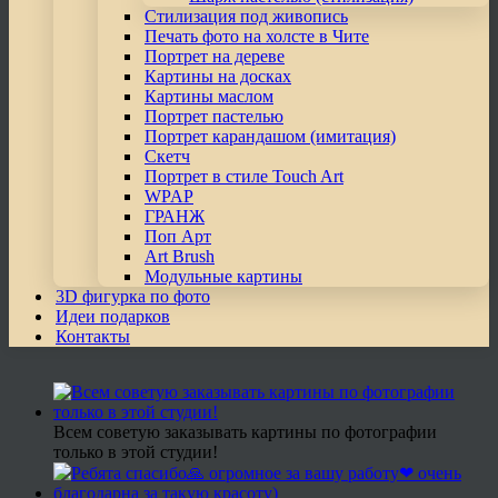
Стилизация под живопись
Печать фото на холсте в Чите
Портрет на дереве
Картины на досках
Картины маслом
Портрет пастелью
Портрет карандашом (имитация)
Скетч
Портрет в стиле Touch Art
WPAP
ГРАНЖ
Поп Арт
Art Brush
Модульные картины
3D фигурка по фото
Идеи подарков
Контакты
Всем советую заказывать картины по фотографии
только в этой студии!