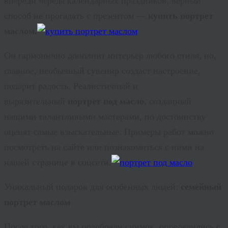
впереди череда календарных праздников, верный
способ не прогадать с презентом —
купить портрет
маслом.
Он гармонично дополнит интерьер любого стиля, но,
главное, необычный сувенир создаст настроение,
подарит радость. Реалистичный и
выразительный
портрет под масло
, созданный
нашими талантливыми мастерами, по достоинству
оценят самые взыскательные. Примеры работ можно
посмотреть на сайте или познакомиться с ними на
нашей странице в
соцсети
.
Уникальный подарок для особенных людей:
семейный
портрет маслом
После того, как вы подобрали снимок, определились с