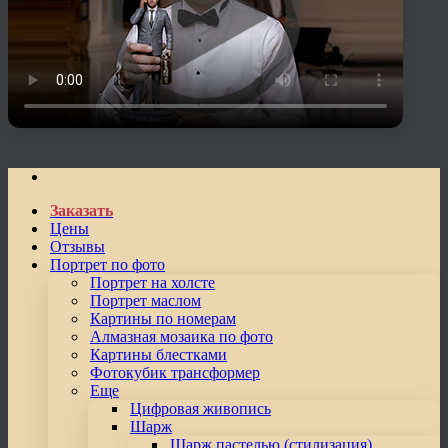
Заказать
Цены
Отзывы
Портрет по фото
Портрет на холсте
Портрет маслом
Картины по номерам
Алмазная мозаика по фото
Картины блестками
Фотокубик трансформер
Еще
Цифровая живопись
Шарж
Шарж пастелью (стилизация)