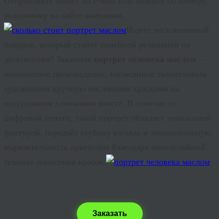
Отправляйте заявку на e-
mail
или звоните по номеру,
указанному на сайте компании.
Ищете эксклюзивный
подарок, который станет семейной реликвией на
десятилетия? Закажите
портрет человека маслом
—
живописное произведение, написанное талантливым
художником вручную масляными красками на
натуральном хлопковом холсте. В отличие от
цифровой печати, такой портрет обладает уникальной
фактурой, передаёт глубину взгляда и эмоциональную
выразительность оригинала благодаря многослойной
технике нанесения красок.
Заказать