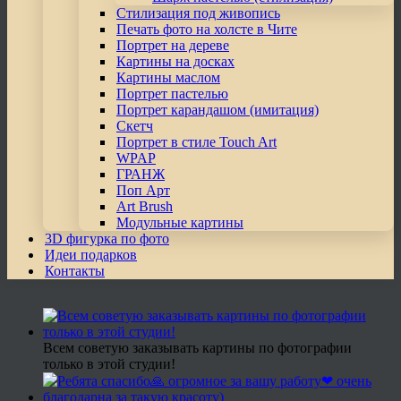
Стилизация под живопись
Печать фото на холсте в Чите
Портрет на дереве
Картины на досках
Картины маслом
Портрет пастелью
Портрет карандашом (имитация)
Скетч
Портрет в стиле Touch Art
WPAP
ГРАНЖ
Поп Арт
Art Brush
Модульные картины
3D фигурка по фото
Идеи подарков
Контакты
Всем советую заказывать картины по фотографии
только в этой студии!