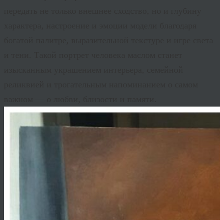
передать не только внешнее сходство, но и глубину
характера, настроение и эмоции модели благодаря
богатой палитре, выразительной текстуре и игре света
и тени. Такой
портрет человека маслом
станет
изысканным украшением интерьера, семейной
реликвией и трогательным напоминанием о самом
важном — о любви, близости и памяти.