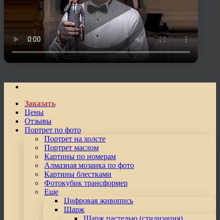
Заказать
Цены
Отзывы
Портрет по фото
Портрет на холсте
Портрет маслом
Картины по номерам
Алмазная мозаика по фото
Картины блестками
Фотокубик трансформер
Еще
Цифровая живопись
Шарж
Шарж пастелью (стилизация)