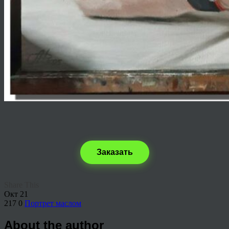
Заказать
Share This
Окт
21
217
0
Портрет маслом
About the author