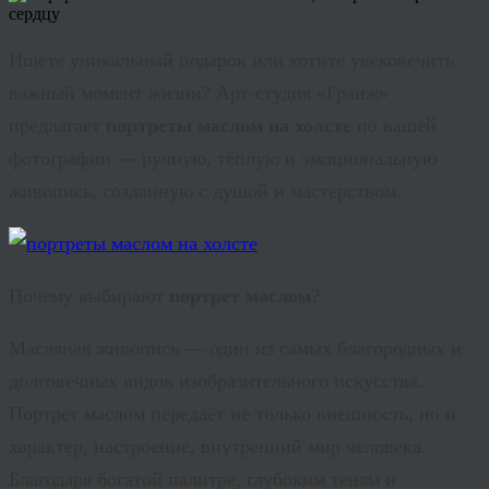
Ищете уникальный подарок или хотите увековечить
важный момент жизни? Арт-студия «Гранж»
предлагает
портреты маслом на холсте
по вашей
фотографии — ручную, тёплую и эмоциональную
живопись, созданную с душой и мастерством.
Почему выбирают
портрет маслом
?
Масляная живопись — один из самых благородных и
долговечных видов изобразительного искусства.
Портрет маслом передаёт не только внешность, но и
характер, настроение, внутренний мир человека.
Благодаря богатой палитре, глубоким теням и