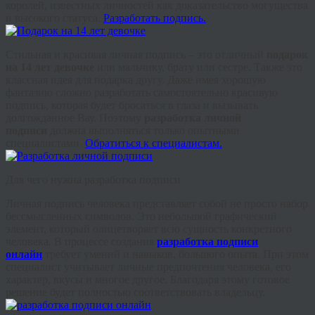
королей, известных личностей как доказательство могущества
и высокого статуса.
Разработать подпись.
Стильная и красивая личная подпись – это отличный
подарок
на 14 лет девочке
или мальчику, брату или сестре. Также это
классная идея для подарка другу. Даже имея хорошую
фантазию сложно разработать самостоятельно красивую
подпись, которая будет бросаться в глаза и вызывать
долгожданное Вау. Поэтому
разработка личной
подписи
должна выполняться только опытными
специалистами.
Обратиться к специалистам.
Для чего нужна разработка подписи
Личная подпись человека представляет собой не просто набор
бессмысленных символов. Это небольшой графический
элемент, который олицетворяет всю сущность конкретного
человека. В процессе создания
разработка подписи
онлайн
требует умений и навыков, большого опыта. При этом
специалист учитывает личные предпочтения человека, его
характер, вкусы и многое другое. Благодаря этому готовое
решение будет полностью соответствовать владельцу.