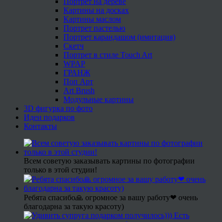
Портрет на дереве
Картины на досках
Картины маслом
Портрет пастелью
Портрет карандашом (имитация)
Скетч
Портрет в стиле Touch Art
WPAP
ГРАНЖ
Поп Арт
Art Brush
Модульные картины
3D фигурка по фото
Идеи подарков
Контакты
Всем советую заказывать картины по фотографии
только в этой студии!
Ребята спасибо🙏 огромное за вашу работу❤ очень
благодарна за такую красоту)