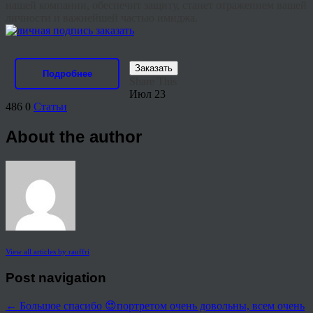
нашей компании, обеспечит защиту, станет отражением вашей
личности и важнейшей частью имиджа.
Заказать
Подробнее
Share This
Июл
23
486
0
Статьи
About the author
View all articles by rauffri
Post navigation
←
Большое спасибо 😍портретом очень довольны, всем очень