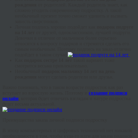
рождения
от родителей. Каждый родитель знает, как
сложно угодить современному подростку. А такой
необычный презент точно сможет удивить и вызвать
зависть сверстников.
Личная подпись хорошо подойдет как
подарок подруге
на 14 лет
от друзей, одноклассников, лучшей подруги.
Девочки в отличие от мальчиков более серьезно
относятся к вопросу подарков и стремятся сделать его
самым необычным. Поэтому подпись на заказ отлично
подойдет в таком случае.
Как
подарок сестре 14 лет
такой вариант тоже
смотрится весьма привлекательно.
Необычный
подарок мальчику 14 лет на день
рождения
могут сделать родители или друзья.
Важно понимать, что в таком возрасте подросток как раз
вступает во взрослую жизнь. Поэтому и
создание подписи
онлайн
, которая будет отвечать взглядам и натуре подростка
будет весьма актуальной.
Преимущества заказа личной подписи подростку
В эпоху компьютерных и цифровых технологий нет никакой
необходимости в том, чтобы куда-то идти для заказа подписи.