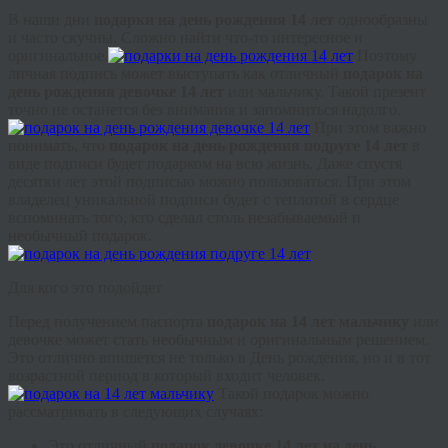
В наши дни
подарки на день рождения 14 лет
однообразны
и часто скучны. Сложно найти что-то интересное и
оригинальное.
Поэтому
личная подпись может выступать как отличный
подарок на
день рождения девочке 14 лет
или мальчику. Такой презент
точно не останется без внимания и запомниться надолго.
При этом важно
понимать, что
подарок на день рождения подруге 14 лет
в
виде подписи будет подарком на всю жизнь. Даже спустя
десятки лет этой подписью можно пользоваться. При этом
владелец уникальной подписи будет с теплотой в сердце
вспоминать того, кто сделал столь незабываемый и
необычный подарок.
Для кого это подойдет
Перед получением паспорта
подарок на 14 лет мальчику
или
девочке может стать необычным и оригинальным решением.
Это отлично впишется не только в День рождения, но и в тот
возрастной период в который входит человек.
Такой подарок можно
рассматривать в следующих случаях:
Это отличный
подарок девочке 14 лет на день