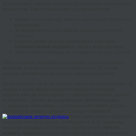
Все это можно сделать, не отходя от домашнего или рабочего
компьютера. Такой подход имеет ряд преимуществ:
Можно легко и быстро заказать подпись для 14 летнего с
компьютера.
За основу можно взять образец подписи известного
человека.
Подпись может быть на любом языке. При этом
создание личной подписи
не займет много времени.
Эксклюзивная подпись, не похожая ни на одну другую.
Образ и имидж современного человека состоит из многих
факторов. В этом плане важна каждая деталь. И личная
подпись занимает в этом одно из самых важных мест.
По достижении 14-ти лет каждый обязан получить паспорт. В
первом в своей жизни документе требуется поставить
подпись. Она является одним из ключевых способов защиты
от подделок. Для вас мы
разработаем личную подпись
—
красивую монограмму с росчерком либо любую другую
комбинацию знаков, служащих для идентификации.
Чтобы приступить к работе по
созданию личной подписи, необходимо Ф.И.О. заказчика,
несколько образцов его почерка. Оригинальная
личная
подпись, заказать
которую для себя или в подарок можно в