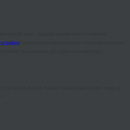
доступной цене. Дальше нужно найти наиболее
Специалисты максимально точно воссоздадут
стоящим украшением для дома или квартиры.
кие презенты делали только самые зажиточные люди, а
и: