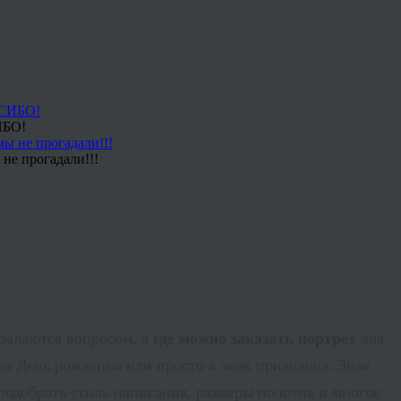
ИБО!
не прогадали!!!
 задаются вопросом, а
где можно заказать портрет
для
 на День рождения или просто в знак признания. Зная
подобрать стиль написания, размеры полотна и многое