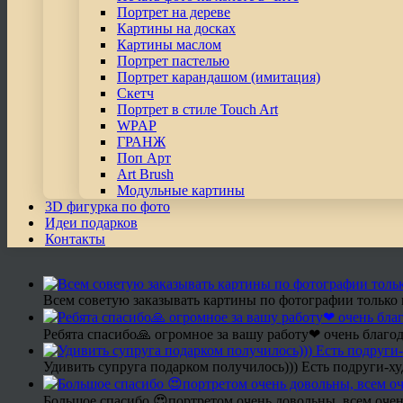
Портрет на дереве
Картины на досках
Картины маслом
Портрет пастелью
Портрет карандашом (имитация)
Скетч
Портрет в стиле Touch Art
WPAP
ГРАНЖ
Поп Арт
Art Brush
Модульные картины
3D фигурка по фото
Идеи подарков
Контакты
Всем советую заказывать картины по фотографии только 
Ребята спасибо🙏 огромное за вашу работу❤ очень благод
Удивить супруга подарком получилось))) Есть подруги-х
Большое спасибо 😍портретом очень довольны, всем очен