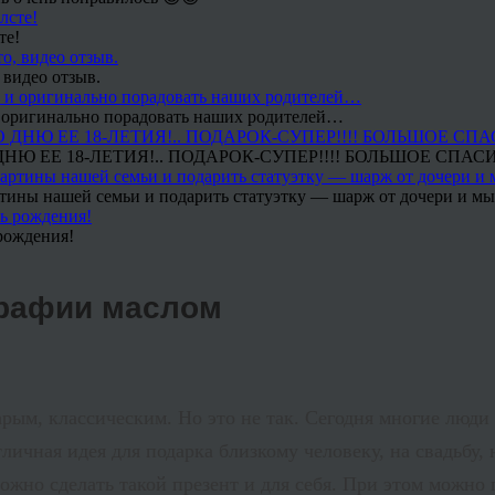
те!
 видео отзыв.
 и оригинально порадовать наших родителей…
Ю ЕЕ 18-ЛЕТИЯ!.. ПОДАРОК-СУПЕР!!!! БОЛЬШОЕ СПАС
тины нашей семьи и подарить статуэтку — шарж от дочери и мы 
рождения!
графии маслом
рым, классическим. Но это не так. Сегодня многие люди
тличная идея для подарка близкому человеку, на свадьбу,
ожно сделать такой презент и для себя. При этом можно 