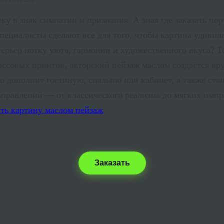
у в знак симпатии и признания. А зная где заказать по
ециалисты сделают все для того, чтобы картина удивил
терьер нотку уюта, гармонии и художественного вкуса? Т
ассовых принтов, авторский пейзаж маслом создаётся вр
но дополнит гостиную, спальню или кабинет, а также ст
равлений — от классического реализма до мягких импре
Заказать