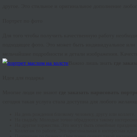
другое. Это стильное и оригинальное дополнение любог
Портрет по фото
Для того чтобы получить качественную работу необход
подходящее фото. Это может быть индивидуальное или 
мельчайшие подробности и детали изображения. Качес
Важно лишь знать
где зака
Идея для подарка
Многие люди не знают
где заказать нарисовать портр
сегодня такая услуга стала доступна для любого желаю
На день рождения близкому человеку, другу или коллеге.
На свадьбу. Молодые точно обрадуются такому интересно
На другие торжества. Это могут быть семейные праздник
Коллегам по работе. Это оригинальная и интересная идея
Партнерам по бизнесу. Они точно оценят такой интересн