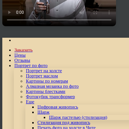
Заказать
Цены
Отзывы
Портрет по фото
Портрет на холсте
Портрет маслом
Картины по номерам
Алмазная мозаика по фото
Картины блестками
Фотокубик трансформер
Еще
Цифровая живопись
Шарж
Шарж пастелью (стилизация)
Стилизация под живопись
Печать фото на холсте в Чите