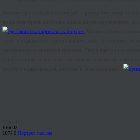
Можно просто подарить такую картину близкому человек
лишь подобрать наиболее подходящую фотографию. А сп
Хотите добавить в ин
просто украшение, а душа вашего дома. В отличие от м
настроению и цветовой палитре. Такая картина идеаль
Современные художники предлагают широкий выбор нап
холсте с подрамником, готовом к развешиванию.
Share This
Янв
02
1074
0
Портрет маслом