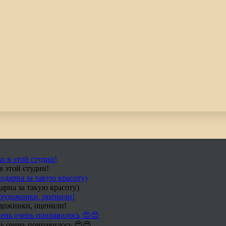
в этой студии!
арна за такую красоту)
удожники, оценили!
ь очень понравилось 😍😍