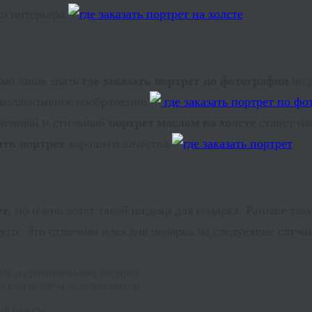
о интерьера.
имо лишь знать
где заказать портрет по фотографии
по 
коллективное изображение.
твенный и стильный
портрет маслом на холсте
станет на
зать портрет
хорошего качества.
ет
, но очень хотят такой шедевр для подарка. Раньше та
щего. Это отличная идея для подарка на следующие случа
му и оригинальному подарку.
и или встреча родственников.
.
ый подход.