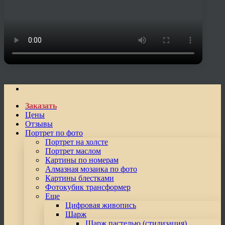
Заказать
Цены
Отзывы
Портрет по фото
Портрет на холсте
Портрет маслом
Картины по номерам
Алмазная мозаика по фото
Картины блестками
Фотокубик трансформер
Еще
Цифровая живопись
Шарж
Шарж пастелью (стилизация)