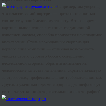
Например, мы уверены,
что
классический портрет
— презент, полностью
соответствующий деловому этикету. В то же время
картина, выполненная в технике традиционной
живописи маслом, способна произвести неизгладимое
впечатление. Столь неожиданный сюрприз для
первого лица компании — отличная возможность
увидеть своего сурового босса с совершенно
неожиданной стороны, обратить внимание на
человеческие качества начальника, скрытые зачастую
за строгостью, профессиональной требовательностью.
Другими удачными идеями сюрприза для шефа могут
стать статуэтки по фото, светильники с фотографией.