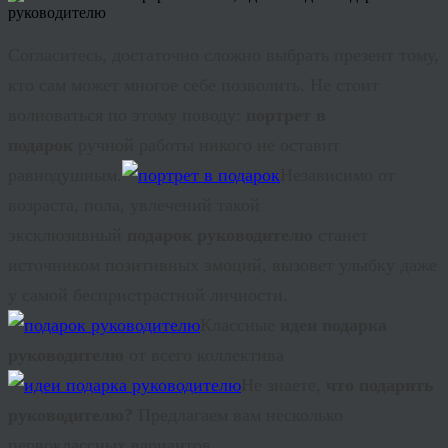
Согласитесь, достаточно сложно выбрать презент тому,
кто сам может многое себе позволить. Не стоит
волноваться по этому поводу:
портрет в
подарок
ручной работы никого не оставит
равнодушным.
Независимо от
возраста, пола, увлечений такой
эксклюзивный
подарок руководителю
станет
источником позитивных эмоций, вызовет улыбку даже
у самой беспристрастной личности.
Классные
идеи подарка
руководителю
от всего коллектива
Не знаете,
что подарить
руководителю?
Предлагаем вам несколько
первоклассных вариантов.