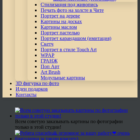
Стилизация под живопись
Печать фото на холсте в Чите
Портрет на дереве
Картины на досках
Картины маслом
Портрет пастелью
Портрет карандашом (имитация)
Скетч
Портрет в стиле Touch Art
WPAP
ГРАНЖ
Поп Арт
Art Brush
Модульные картины
3D фигурка по фото
Идеи подарков
Контакты
Всем советую заказывать картины по фотографии
только в этой студии!