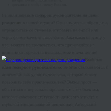
на протяжении десятилетий);
доставка в любую точку России.
Решили заказать
подарок руководителю на день
рождения
в нашей студии? Ознакомьтесь с образцами,
определитесь со стилем и отправьте на e-
mail
или
через форму качественное фото. Заказывая картину у
нас, можете не сомневаться, что произведёте на
виновника торжества неизгладимое впечатление!
Выбирая
идеи подарков руководителю
, многие сталкиваются с
дилеммой: как удивить человека, который может
позволить себе практически всё? Выход прост —
обратиться к персонализированным арт-объектам,
которые сочетают статусность делового этикета с
глубокой эмоциональной ценностью. Авторский