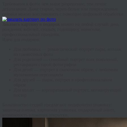
Требования к фото
:
чем выше разрешение, тем лучше
детализация. Даже старые, черно-белые или поврежденные
снимки можно восстановить с помощью цифровой обработки.
Заказать картину в подарок
можно на любой случай: день
рождения, юбилей, свадьбу, годовщину, новоселье,
профессиональный праздник.
Идеи для подарков:
Для любимых
— романтический портрет пары, коллаж
из совместных фото
Для родителей
— семейный портрет всех поколений,
реставрация старой фотографии
Для детей
— портрет в сказочном образе, с любимым
мультяшным персонажем
Для друзей
— шарж, портрет в профессиональном
образе
Для коллег
— корпоративный портрет, мотивирующий
постер
Большинство студий предлагают подарочную упаковку:
защитная пленка, картонная упаковка, подарочный пакет,
возможность вложения открытки.