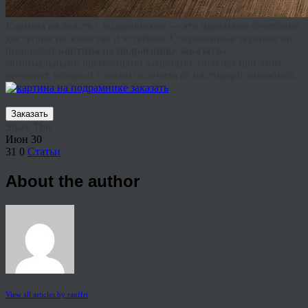
Картина на холсте с подрамником — это идеальное сочетание
доступности, качества и эстетики. Современные технологии
позволяют
картина на подрамнике заказать
с
минимальными временными затратами, получая при этом
результат, который сложно отличить от настоящей живописи.
Заказать
Share This
Июн
30
31
0
Статьи
About the author
View all articles by rauffri