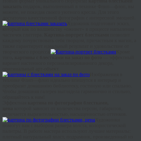
Новый формат уникального сюрприза
: картина блестками
заказать
подарок, выполненный в технике
Флип
—
флоп
, вы
можете, не покидая своего уютного кресла. Для этого
достаточно качественной фотографии с интересной эмоцией.
Художник подготовит эскиз,
который как по волшебству «оживет» в процессе напыления
частичек
глиттера
.
Картина-портрет блестками
позволит
каждому почувствовать себя творцом, причастным к магии, а
также гарантирует идеальный результат и удовольствие от
творческого процесса.
Кроме
того
, картины с блестками на заказ по фото
— эффектный
вариант настенного персонализированного декора,
оригинальный арт-объект.
Изображения в
технике
Флип
—
флоп
идеально впишутся в интерьер и
преобразят домашнюю библиотеку, гостиную или спальню.
Чтобы домашняя галерея выглядела гармонично и стильно,
обращайтесь к нам!
Эффектная
картина по фотографии блестками,
цена
которой зависит от количества персон, габаритов,
отличается выразительностью, насыщенностью оттенков.
Художники
помогут вам с выбором размера холста, колористической
палитры. В работе мастера используют лучшие материалы:
плотный натуральный холст, подрамник, произведенный из