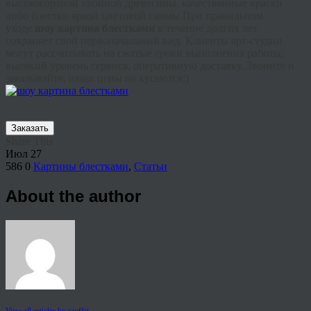
высокосортной хвойной древесины, качественные краски
либо блестки яркой цветовой гаммы.При правильном
уходе
шоу картина блестками
в течение долгих лет
сохраняет свой первоначальный вид. Клиенты арт-студии
могут рассчитывать на сжатые сроки выполнения работы,
высокий уровень сервиса, оперативную доставку. Звоните и
заказывайте, наши цены не кусаются;)
Заказать
Share This
Июл
27
586
0
Картины блестками
,
Статьи
About the author
View all articles by rauffri