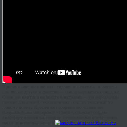
Приближающийся юбилей, годовщина свадьбы, новоселье
или любое другое торжество — повод задуматься о подарке.
Сияющая
картина на холсте блестками
— универсальный
презент для друзей, родственников, коллег, уместный по
любому поводу. Красочное изображение, созданное
специалистами мастерской «
Гранж
», поможет создать
атмосферу праздника, подарит незабываемые впечатления,
массу позитивных эмоций.