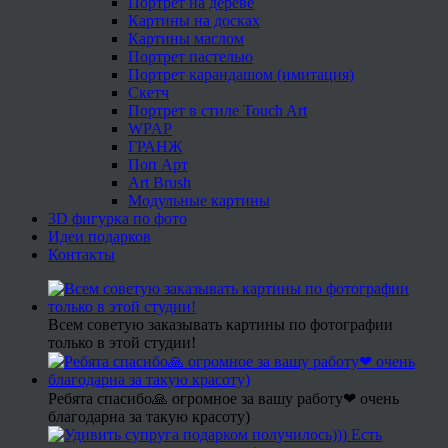
Портрет на дереве
Картины на досках
Картины маслом
Портрет пастелью
Портрет карандашом (имитация)
Скетч
Портрет в стиле Touch Art
WPAP
ГРАНЖ
Поп Арт
Art Brush
Модульные картины
3D фигурка по фото
Идеи подарков
Контакты
Всем советую заказывать картины по фотографии
только в этой студии!
Ребята спасибо🙏 огромное за вашу работу❤ очень
благодарна за такую красоту)