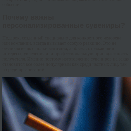
событии.
Почему важны
персонализированные сувениры?
Подарок, созданный специально для конкретного человека
или компании, всегда вызывает особую реакцию. Это не
безликая вещь с полки магазина, а объект, отражающий
интересы, увлечения или профессиональную принадлежность
получателя. Именно поэтому изготовление сувениров на заказ
становится все более популярным как среди частных лиц, так
и среди организаций.