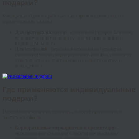
подарки?
Мастерская «Гранж» работает как с физическими, так и с
юридическими лицами:
Для частных клиентов
: идеальный подарок близкому
человеку, коллеге или другу, подчеркивающий его
индивидуальность.
Для компаний
: персонализированные сувениры
становятся частью корпоративного имиджа, помогают
укрепить связи с партнерами и выделиться среди
конкурентов.
Где применяются индивидуальные
подарки?
Персонализированные сувениры находят применение в
различных сферах:
Корпоративные мероприятия и презентации
–
эксклюзивные сувениры с логотипом компании
оставляют длительное впечатление.