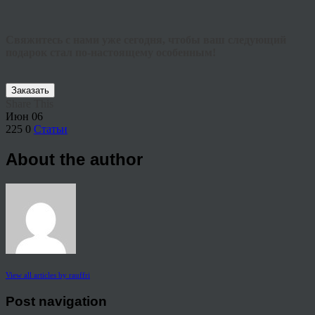
Свяжитесь с нами уже сегодня, чтобы ваш следующий
подарок стал по-настоящему особенным!
Заказать
Share This
Июн
06
225
0
Статьи
About the author
View all articles by rauffri
Post navigation