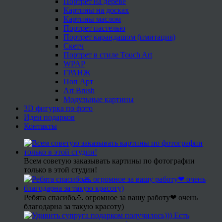
Портрет на дереве
Картины на досках
Картины маслом
Портрет пастелью
Портрет карандашом (имитация)
Скетч
Портрет в стиле Touch Art
WPAP
ГРАНЖ
Поп Арт
Art Brush
Модульные картины
3D фигурка по фото
Идеи подарков
Контакты
Всем советую заказывать картины по фотографии
только в этой студии!
Ребята спасибо🙏 огромное за вашу работу❤ очень
благодарна за такую красоту)