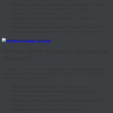
Юбилеи и профессиональные праздники
– подарки,
выполненные с учетом профессии или хобби,
демонстрируют внимание к деталям.
Свадьбы и семейные торжества
– сувениры как
память о важном событии.
Награды и благодарственные знаки
– изделия ручной
работы придают церемонии особую торжественность.
Почему стоит выбрать мастерскую
«Гранж»?
«Гранж» — это не просто мастерская, а команда талантливых
мастеров, способных превратить любую идею в реальный
предмет. Мы предлагаем:
Индивидуальный подход
к каждому заказу;
Высокое качество исполнения
и использование
проверенных материалов;
Работу с любыми техниками и материалами
, будь то
дерево, металл, текстиль или гравировка;
Брендирование и нанесение логотипа
для