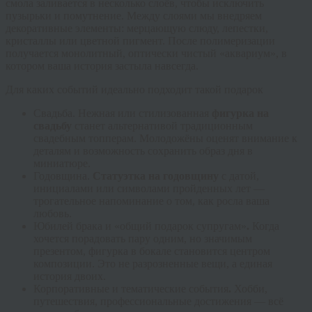
смола заливается в несколько слоёв, чтобы исключить
пузырьки и помутнение. Между слоями мы внедряем
декоративные элементы: мерцающую слюду, лепестки,
кристаллы или цветной пигмент. После полимеризации
получается монолитный, оптически чистый «аквариум», в
котором ваша история застыла навсегда.
Для каких событий идеально подходит такой подарок
Свадьба.
Нежная или стилизованная
фигурка на
свадьбу
станет альтернативой традиционным
свадебным топперам. Молодожёны оценят внимание к
деталям и возможность сохранить образ дня в
миниатюре.
Годовщина.
Статуэтка на годовщину
с датой,
инициалами или символами пройденных лет —
трогательное напоминание о том, как росла ваша
любовь.
Юбилей брака и «общий подарок супругам»
.
Когда
хочется порадовать пару одним, но значимым
презентом, фигурка в бокале становится центром
композиции. Это не разрозненные вещи, а единая
история двоих.
Корпоративные и тематические события
.
Хобби,
путешествия, профессиональные достижения — всё