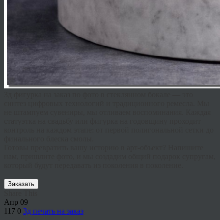
3д фигурка на заказ по фото
в стеклянном бокале — это
синтез цифровых технологий и традиционного ремесла. Мы
не штампуем сувениры, мы отливаем воспоминания. Каждая
статуэтка на свадьбу
или
фигурка на годовщину
проходит
контроль на каждом этапе: от первой полигональной сетки до
финального блеска смолы.
Готовы превратить вашу историю в арт-объект? Напишите
нам, пришлите фото, и мы создадим
общий подарок супругам
,
который будут передавать из поколения в поколение.
Заказать
Share This
Апр
09
117
0
3д печать на заказ