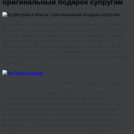
оригинальный подарок супругам
Современный мир подарков уходит от безликих сувениров.
Люди хотят дарить эмоции, память и частичку себя. Именно
поэтому наша студия представила новый продукт, который
объединяет высокие технологии, ручное мастерство и
поэтику момента:
фигурка в бокале
, залитая кристально
чистой эпоксидной смолой с декоративными элементами. Это
не просто статуэтка. Это застывший во времени сюжет вашей
истории.
Почему фигурка в бокале — больше, чем просто подарок
Стеклянный бокал большого объёма создаёт эффект
«витрины» или сценического купола. Внутри него
разворачивается миниатюрная сцена: ваши любимые герои,
символы совместного пути или абстрактная композиция,
выполненная с фотографической точностью. Эпоксидная
смола фиксирует фигурку навечно, защищая от пыли, влаги и
выцветания, а добавленные в неё микрочастицы слюды,
сухоцветы или металлические пигменты превращают