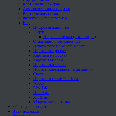
Картины по номерам
Алмазная мозаика по фото
Картины блестками
Фотокубик трансформер
Еще
Цифровая живопись
Шарж
Шарж пастелью (стилизация)
Стилизация под живопись
Печать фото на холсте в Чите
Портрет на дереве
Картины на досках
Картины маслом
Портрет пастелью
Портрет карандашом (имитация)
Скетч
Портрет в стиле Touch Art
WPAP
ГРАНЖ
Поп Арт
Art Brush
Модульные картины
3D фигурка по фото
Идеи подарков
Контакты