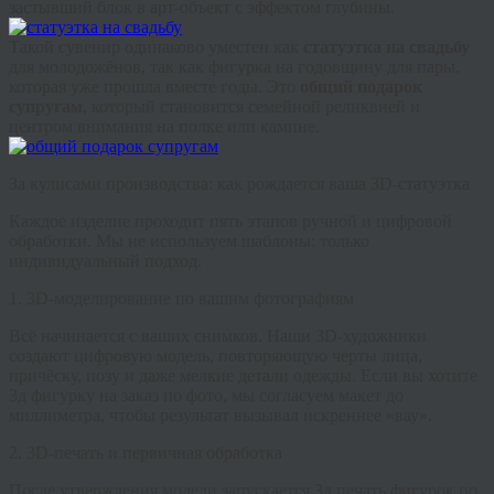
застывший блок в арт-объект с эффектом глубины.
Такой сувенир одинаково уместен как
статуэтка на свадьбу
для молодожёнов, так как
фигурка на годовщину
для пары,
которая уже прошла вместе годы. Это
общий подарок
супругам
, который становится семейной реликвией и
центром внимания на полке или камине.
За кулисами производства: как рождается ваша 3D-статуэтка
Каждое изделие проходит пять этапов ручной и цифровой
обработки. Мы не используем шаблоны: только
индивидуальный подход.
1. 3D-моделирование по вашим фотографиям
Всё начинается с ваших снимков. Наши 3D-художники
создают цифровую модель, повторяющую черты лица,
причёску, позу и даже мелкие детали одежды. Если вы хотите
3д фигурку на заказ по фото
, мы согласуем макет до
миллиметра, чтобы результат вызывал искреннее «вау».
2. 3D-печать и первичная обработка
После утверждения модели запускается
3д печать фигурок по