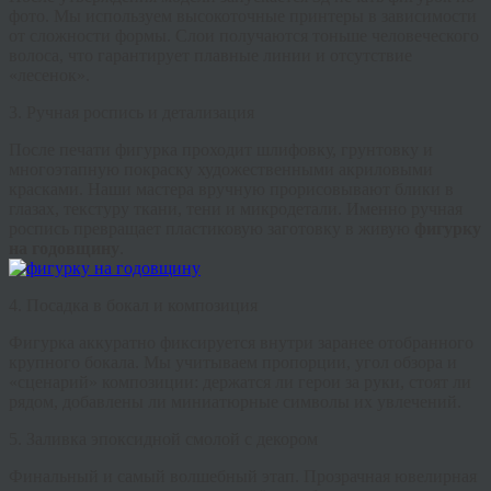
фото
. Мы используем высокоточные принтеры в зависимости
от сложности формы. Слои получаются тоньше человеческого
волоса, что гарантирует плавные линии и отсутствие
«лесенок».
3. Ручная роспись и детализация
После печати фигурка проходит шлифовку, грунтовку и
многоэтапную покраску художественными акриловыми
красками. Наши мастера вручную прорисовывают блики в
глазах, текстуру ткани, тени и микродетали. Именно ручная
роспись превращает пластиковую заготовку в живую
фигурку
на годовщину
.
4. Посадка в бокал и композиция
Фигурка аккуратно фиксируется внутри заранее отобранного
крупного бокала. Мы учитываем пропорции, угол обзора и
«сценарий» композиции: держатся ли герои за руки, стоят ли
рядом, добавлены ли миниатюрные символы их увлечений.
5. Заливка эпоксидной смолой с декором
Финальный и самый волшебный этап. Прозрачная ювелирная