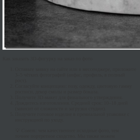
Как заказать 3D-фигурку на заказ по фото
Оставьте заявку
на сайте или в мессенджере, приложите
3–5 чётких фотографий (анфас, профиль, в полный
рост).
Согласуйте концепцию:
позу, одежду, цветовую гамму
росписи, декор смолы и размер бокала.
Получите 3D-макет
для финального утверждения.
Дождитесь изготовления.
Средний срок: 10–18 дней
(зависит от сложности и загрузки студии).
Получите готовое изделие
в премиальной упаковке с
инструкцией по уходу.
💡
Совет:
чем качественнее исходные фото, тем
точнее портретное сходство. Мы также можем