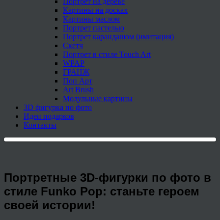
Портрет на дереве
Картины на досках
Картины маслом
Портрет пастелью
Портрет карандашом (имитация)
Скетч
Портрет в стиле Touch Art
WPAP
ГРАНЖ
Поп Арт
Art Brush
Модульные картины
3D фигурка по фото
Идеи подарков
Контакты
Портретные 3D-фигурки по фото в
стиле Funko Pop: станьте героем
своей истории!