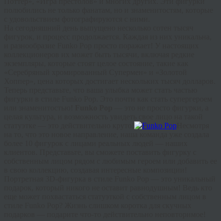
Поттер», «Игра престолов» и многих других. Эти фигурки
полюбились не только фанатам, но и знаменитостям, которые
с удовольствием фотографируются с ними.
На сегодняшний день выпущено несколько сотен тысяч
фигурок, и процесс продолжается. Каждая из них уникальна,
и разнообразие Funko Pop просто поражает! У настоящих
коллекционеров их может быть тысячи, включая редкие
экземпляры, которые стоят целое состояние, такие как
«Серебряный хромированный Супермен» и «Золотой
Хоппер», цена которых достигает нескольких тысяч долларов.
Теперь представьте, что ваша улыбка может стать частью
фигурки в стиле Funko Pop. Это почти как стать супергероем
или знаменитостью!
Funko Pop
— это не просто фигурки, а
целая культура, и возможность увидеть свое лицо на такой
статуэтке — это действительно круто!
Несмотря
на то, что это новое направление, наша команда уже создала
более 10 фигурок с лицами реальных людей — наших
клиентов. Представьте, вы сможете поставить фигурку с
собственным лицом рядом с любимым героем или добавить ее
в свою коллекцию, создавая интересные композиции!
Портретная 3D-фигурка в стиле Funko Pop — это уникальный
подарок, который никого не оставит равнодушным! Ведь кто
еще может похвастаться статуэткой с собственным лицом в
стиле Funko Pop? Жизнь слишком коротка для скучных
подарков — подарите что-то действительно неповторимое!