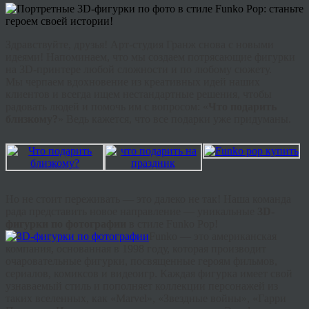
Здравствуйте, друзья! Арт-студия Гранж снова с новыми
идеями! Напоминаем, что мы создаем потрясающие фигурки
на 3D-принтере любой сложности и по любому сюжету.
Мы черпаем вдохновение из креативных идей наших
клиентов и всегда ищем нестандартные решения, чтобы
радовать людей и помочь им с вопросом: «
Что подарить
близкому?
» Ведь кажется, что все подарки уже придуманы.
Но не стоит переживать — это далеко не так! Наша команда
рада представить новое направление — уникальные
3D-
фигурки по фотографии
в стиле Funko Pop!
Funko — это американская
компания, основанная в 1998 году, которая производит
очаровательные фигурки, посвященные героям фильмов,
сериалов, комиксов и видеоигр. Каждая фигурка имеет свой
узнаваемый стиль и пополняет коллекции персонажей из
таких вселенных, как «Marvel», «Звездные войны», «Гарри