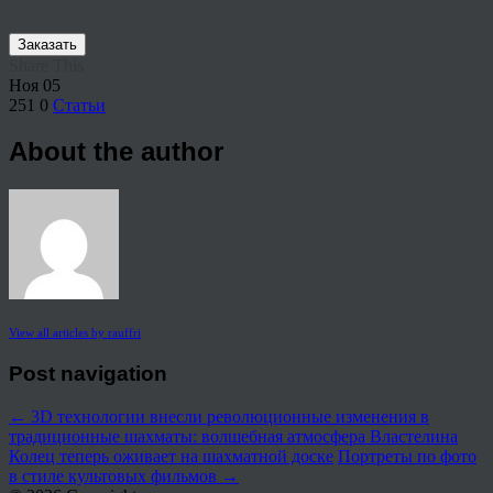
Заказать
Share This
Ноя
05
251
0
Статьи
About the author
View all articles by rauffri
Post navigation
←
3D технологии внесли революционные изменения в
традиционные шахматы: волшебная атмосфера Властелина
Колец теперь оживает на шахматной доске
Портреты по фото
в стиле культовых фильмов
→