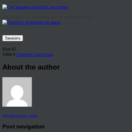
передадут вашу искренность…
Он оценит по достоинству, не сомневайтесь!
Заказать
Share This
Ноя
05
1068
0
Портрет пастелью
About the author
View all articles by rauffri
Post navigation