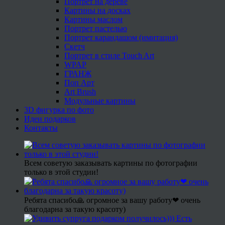
Портрет на дереве
Картины на досках
Картины маслом
Портрет пастелью
Портрет карандашом (имитация)
Скетч
Портрет в стиле Touch Art
WPAP
ГРАНЖ
Поп Арт
Art Brush
Модульные картины
3D фигурка по фото
Идеи подарков
Контакты
Всем советую заказывать картины по фотографии
только в этой студии!
Ребята спасибо🙏 огромное за вашу работу❤ очень
благодарна за такую красоту)