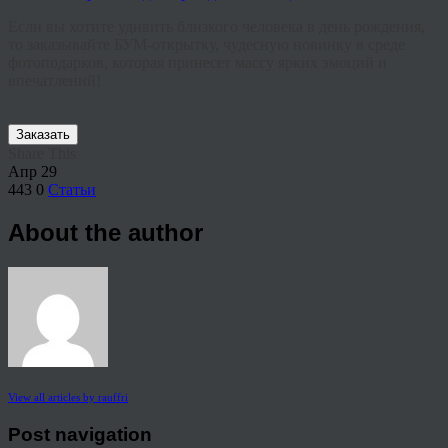
Если вы хотите удивить близкого человека в день рождения,
то заказывайте БУМ-открытку, чудесную новинку в среде
фотоподарков, которая принесет массу ярких эмоций и
впечатлений!
Заказать
Share This
Апр
29
443
0
Статьи
About the author
View all articles by rauffri
Post navigation