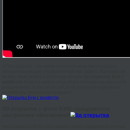
БУМ-открытка – это яркая новинка в мире фотоподарков,
которая производит стопроцентный вау-эффект. Выпущенная
на массовый рынок в 2020 году, сегодня
3д открытка Бум с
конфетти
является одним из наиболее популярных вариантов
поздравлений, в том числе для детей благодаря ощущению
волшебства, которое она вызывает.
3D открытка с фото БУМ: праздничное
настроение обеспечено!
Фотооткрытка БУМ представляет собой подарочный сверток,