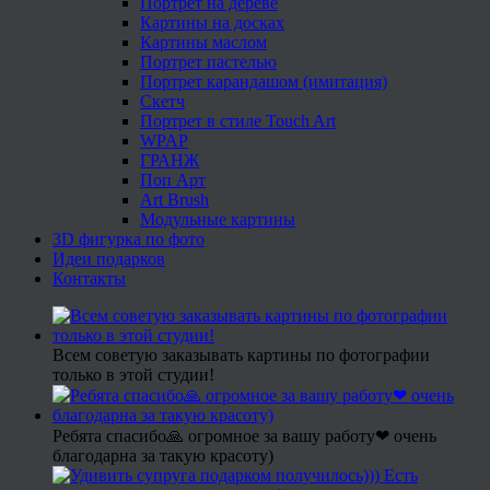
Портрет на дереве
Картины на досках
Картины маслом
Портрет пастелью
Портрет карандашом (имитация)
Скетч
Портрет в стиле Touch Art
WPAP
ГРАНЖ
Поп Арт
Art Brush
Модульные картины
3D фигурка по фото
Идеи подарков
Контакты
Всем советую заказывать картины по фотографии
только в этой студии!
Ребята спасибо🙏 огромное за вашу работу❤ очень
благодарна за такую красоту)