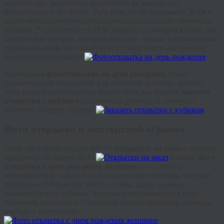
который при распаковке разлетается на множество
фотокубиков и конфетти. При этом вы не понимаете, КАК в
такую небольшую открытку поместилось столько объемных
кубиков. В дополнение к БУМ-эффекту на каждом кубике вы
найдете фотографии, которые рождают теплые воспоминания.
А россыпь конфетти гарантирует праздничное настроение
всем присутствующим!
Трехмерная
фотооткрытка на день рождения
станет
удивительным сюрпризом для любимой девушки, мамы и
даже первой учительницы. Кроме того, вы можете
заказать
открытки с кубиком
на именины ребенку, и, поверьте,
восторгу не будет предела!
Фото открытки в мастерской «Гранж»
Наша арт-студия предлагает 3D
открытки на заказ
к любому
празднику по вашим фото.
Каждая
фото
открытка с днем рождения женщине
или ребенку
выполняется по заранее подготовленным снимкам, которые
тщательно отбираются вместе с вами. Далее снимки
размещаются на кубиках, а потом упаковываются в виде
объемной открытки и становятся частью сюрприза, вызывая
восторг у получателя.